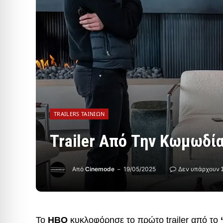
TRAILERS ΤΑΙΝΙΏΝ
Trailer Από Την Κωμωδί
Από
Cinemode
19/05/2025
Δεν υπάρχουν 
Το
HBO
κυκλοφόρησε το πρώτο trailer από το