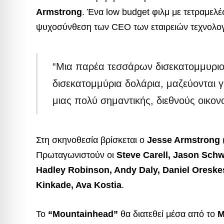
Armstrong
. Ένα low budget φιλμ με τετραμελές
ψυχοσύνθεση των CEO των εταιρειών τεχνολογ
“Μια παρέα τεσσάρων δισεκατομμυριο
δισεκατομμύρια δολάρια, μαζεύονται γ
μιας πολύ σημαντικής, διεθνούς οικονο
Στη σκηνοθεσία βρίσκεται ο
Jesse Armstrong
Πρωταγωνιστούν οι
Steve Carell, Jason Sch
Hadley Robinson, Andy Daly, Daniel Oreske
Kinkade, Ava Kostia
.
Το
“Mountainhead”
θα διατεθεί μέσα από το
M