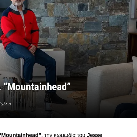
α “Mountainhead”
Σχόλια
“Mountainhead”
, την κωμωδία του
Jesse