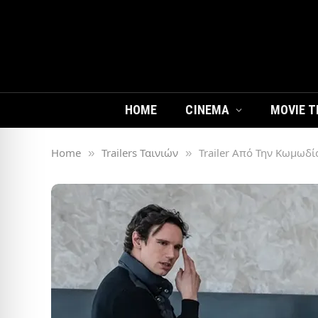
HOME
CINEMA
MOVIE T
Home
Trailers Ταινιών
Trailer Από Την Κωμωδί
»
»