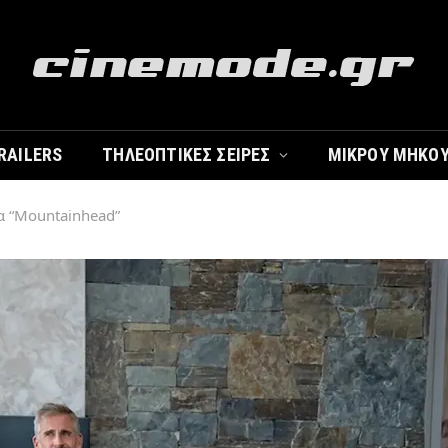
RAILERS
ΤΗΛΕΟΠΤΙΚΈΣ ΣΕΙΡΈΣ
ΜΙΚΡΟΎ ΜΉΚΟ
α “Mountainhead”