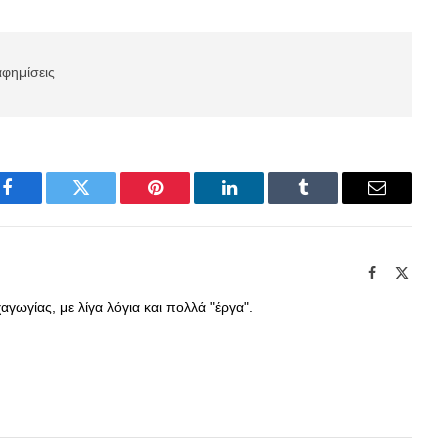
αφημίσεις
Facebook
Twitter
Pinterest
LinkedIn
Tumblr
Email
Facebook
X
(Twitte
γωγίας, με λίγα λόγια και πολλά "έργα".