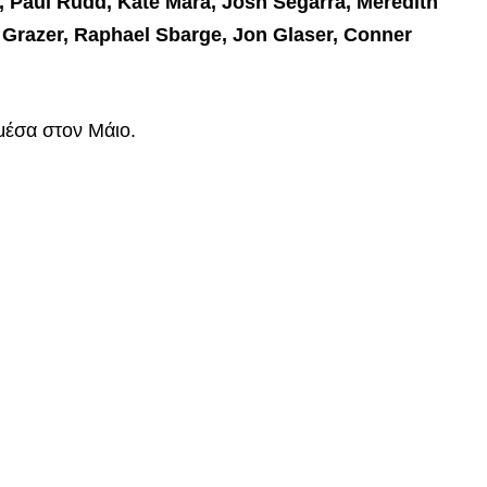
 Paul Rudd, Kate Mara, Josh Segarra, Meredith
 Grazer, Raphael Sbarge, Jon Glaser, Conner
μέσα στον Μάιο.