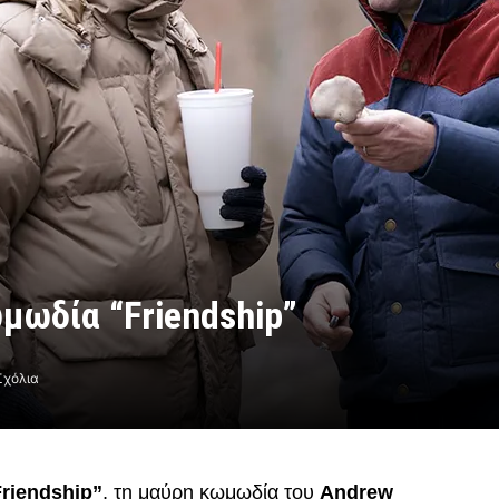
μωδία “Friendship”
Σχόλια
Friendship”
, τη μαύρη κωμωδία του
Andrew