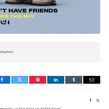
αφημίσεις
Facebook
Twitter
Pinterest
LinkedIn
Tumblr
Email
Facebook
X
(Twitte
γωγίας, με λίγα λόγια και πολλά "έργα".