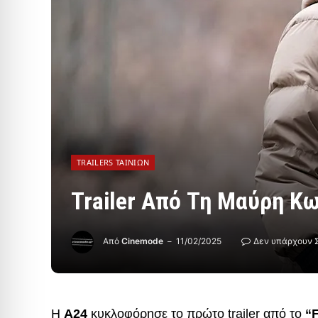
TRAILERS ΤΑΙΝΙΏΝ
Trailer Από Τη Μαύρη Κω
Από
Cinemode
11/02/2025
Δεν υπάρχουν 
Η
A24
κυκλοφόρησε το πρώτο trailer από το
“