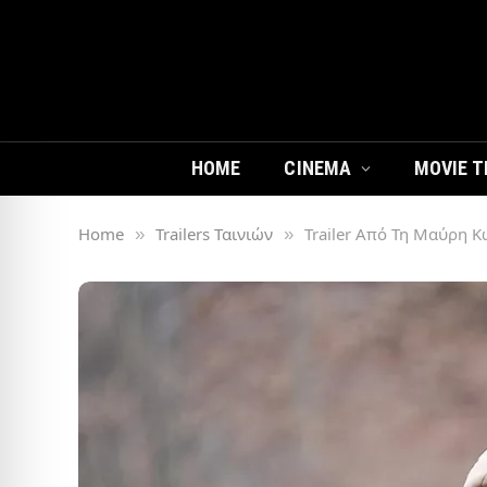
HOME
CINEMA
MOVIE T
Home
Trailers Ταινιών
Trailer Από Τη Μαύρη Κ
»
»