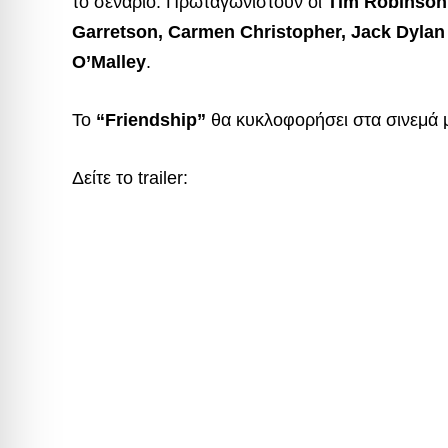
το σενάριο. Πρωταγωνιστούν οι
Tim Robinson,
Garretson, Carmen Christopher, Jack Dylan
O’Malley
.
Το
“Friendship”
θα κυκλοφορήσει στα σινεμά 
Δείτε το trailer: