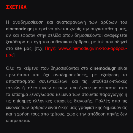
ΣΧΕΤΙΚΑ
Η αναδημοσίευση και αναπαραγωγή των άρθρων του
cinemode.gr
μπορεί να γίνεται χωρίς την συγκατάθεση μας,
αν και εφόσον στην σελίδα όπου δημοσιεύονται αναφέρεται
ξεκάθαρα η πηγή του αυθεντικού άρθρου, με link που οδηγεί
στο site μας. [π.χ
Πηγή: www.cinemode.gr/link-του-αρθρου-
μας
]
Ολα τα κείμενα που δημοσιεύονται στο
cinemode.gr
είναι
πρωτότυπα και όχι αναδημοσιεύσεις, με εξαίρεση τα
αποσπάσματα συνεντεύξεων και τις υποθέσεις-πλοκές
ταινιών ή τηλεοπτικών σειρών, που έχουν μεταφραστεί απο
τα επίσημα ξενόγλωσσα κείμενα των στούντιο παραγωγής ή
τις επίσημες ελληνικές εταιρείες διανομής. Πολλές απο τις
εικόνες των άρθρων είναι δικής μας γραφιστικής δημιουργίας
και η χρήση τους απο τρίτους, χωρίς την απόδοση πηγής δεν
επιτρέπεται.