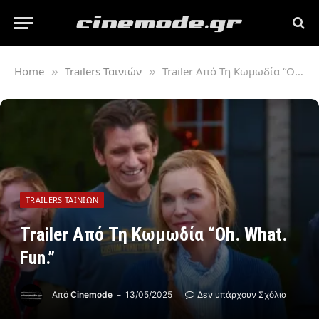
Home
Trailers Ταινιών
Trailer Από Τη Κωμωδία “Oh. What. Fun.”
»
»
TRAILERS ΤΑΙΝΙΏΝ
Trailer Από Τη Κωμωδία “Oh. What.
Fun.”
Από
Cinemode
13/05/2025
Δεν υπάρχουν Σχόλια