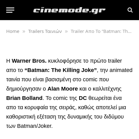
Trailer Απο Το “Batman: The Killing
Joke”
Από
Cinemode
30/04/2016
Δεν υπάρχουν Σχόλια
Home
Trailers Ταινιών
Trailer Απο Το “Batman: The Killing Joke”
»
»
Η
Warner Bros.
κυκλοφόρησε το πρώτο trailer
απο το
“Batman: The Killing Joke”
, την animated
ταινία που είναι βασισμένη στο comic που
δημιούργησαν ο
Alan Moore
και ο καλλιτέχνης
Brian Bolland
. To comic της
DC
θεωρείται ένα
απο τα κορυφαία της σειράς, καθώς αποτελεί μια
καθοριστική εξέταση της δυναμικής του διδύμου
των Batman/Joker.