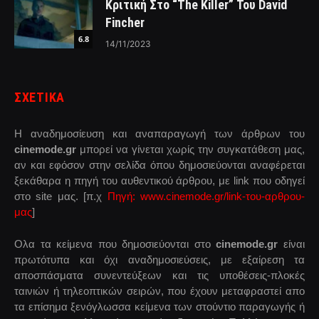
Κριτική Στο “The Killer” Του David
Fincher
6.8
14/11/2023
ΣΧΕΤΙΚΑ
Η αναδημοσίευση και αναπαραγωγή των άρθρων του
cinemode.gr
μπορεί να γίνεται χωρίς την συγκατάθεση μας,
αν και εφόσον στην σελίδα όπου δημοσιεύονται αναφέρεται
ξεκάθαρα η πηγή του αυθεντικού άρθρου, με link που οδηγεί
στο site μας. [π.χ
Πηγή: www.cinemode.gr/link-του-αρθρου-
μας
]
Ολα τα κείμενα που δημοσιεύονται στο
cinemode.gr
είναι
πρωτότυπα και όχι αναδημοσιεύσεις, με εξαίρεση τα
αποσπάσματα συνεντεύξεων και τις υποθέσεις-πλοκές
ταινιών ή τηλεοπτικών σειρών, που έχουν μεταφραστεί απο
τα επίσημα ξενόγλωσσα κείμενα των στούντιο παραγωγής ή