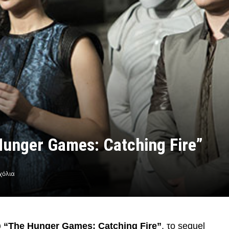
Hunger Games: Catching Fire”
χόλια
υ
“The Hunger Games: Catching Fire”
, το sequel