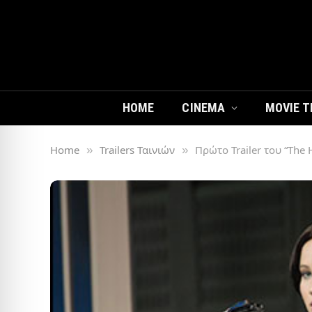
HOME
CINEMA
MOVIE T
Home
Trailers Ταινιών
Πρώτο Trailer του “The 
»
»