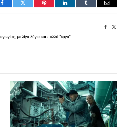
Facebook
Twitter
Pinterest
LinkedIn
Tumblr
Email
Facebook
X
(Twitte
γωγίας, με λίγα λόγια και πολλά "έργα".