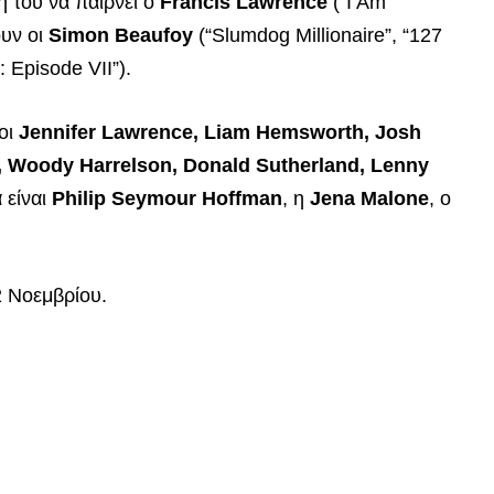
η του να παίρνει ο
Francis Lawrence
(“I Am
ουν οι
Simon Beaufoy
(“Slumdog Millionaire”, “127
: Episode VII”).
οι
Jennifer Lawrence, Liam Hemsworth, Josh
i, Woody Harrelson, Donald Sutherland, Lenny
 είναι
Philip Seymour Hoffman
, η
Jena Malone
, ο
2 Νοεμβρίου.