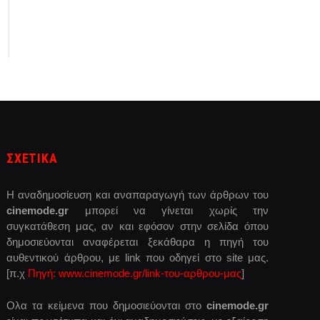
ΣΧΕΤΙΚΑ
Η αναδημοσίευση και αναπαραγωγή των άρθρων του
cinemode.gr
μπορεί να γίνεται χωρίς την
συγκατάθεση μας, αν και εφόσον στην σελίδα όπου
δημοσιεύονται αναφέρεται ξεκάθαρα η πηγή του
αυθεντικού άρθρου, με link που οδηγεί στο site μας.
[π.χ
Πηγή: www.cinemode.gr/link-του-αρθρου-μας
]
Ολα τα κείμενα που δημοσιεύονται στο
cinemode.gr