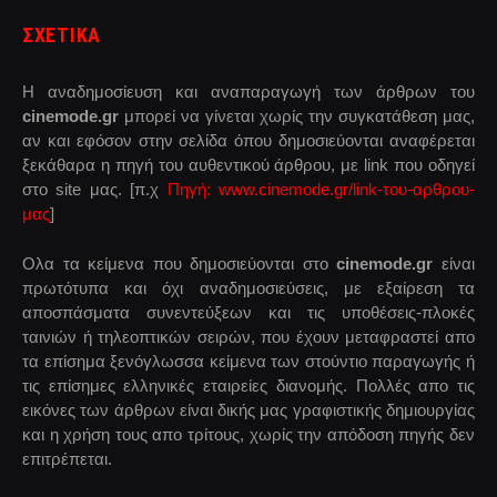
ΣΧΕΤΙΚΑ
Η αναδημοσίευση και αναπαραγωγή των άρθρων του
cinemode.gr
μπορεί να γίνεται χωρίς την συγκατάθεση μας,
αν και εφόσον στην σελίδα όπου δημοσιεύονται αναφέρεται
ξεκάθαρα η πηγή του αυθεντικού άρθρου, με link που οδηγεί
στο site μας. [π.χ
Πηγή: www.cinemode.gr/link-του-αρθρου-
μας
]
Ολα τα κείμενα που δημοσιεύονται στο
cinemode.gr
είναι
πρωτότυπα και όχι αναδημοσιεύσεις, με εξαίρεση τα
αποσπάσματα συνεντεύξεων και τις υποθέσεις-πλοκές
ταινιών ή τηλεοπτικών σειρών, που έχουν μεταφραστεί απο
τα επίσημα ξενόγλωσσα κείμενα των στούντιο παραγωγής ή
τις επίσημες ελληνικές εταιρείες διανομής. Πολλές απο τις
εικόνες των άρθρων είναι δικής μας γραφιστικής δημιουργίας
και η χρήση τους απο τρίτους, χωρίς την απόδοση πηγής δεν
επιτρέπεται.