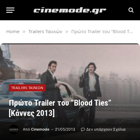
Home
Trailers Ταινιών
Πρώτο Trailer του “Blood Ties” [Κάννες 2013]
»
»
TRAILERS ΤΑΙΝΙΏΝ
Πρώτο Trailer του “Blood Ties”
[Κάννες 2013]
Από
Cinemode
21/05/2013
Δεν υπάρχουν Σχόλια