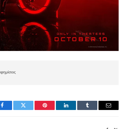
αφημίσεις
Facebook
Twitter
Pinterest
LinkedIn
Tumblr
Email