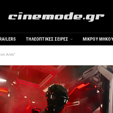
RAILERS
ΤΗΛΕΟΠΤΙΚΈΣ ΣΕΙΡΈΣ
ΜΙΚΡΟΎ ΜΉΚΟ
ron Ares”