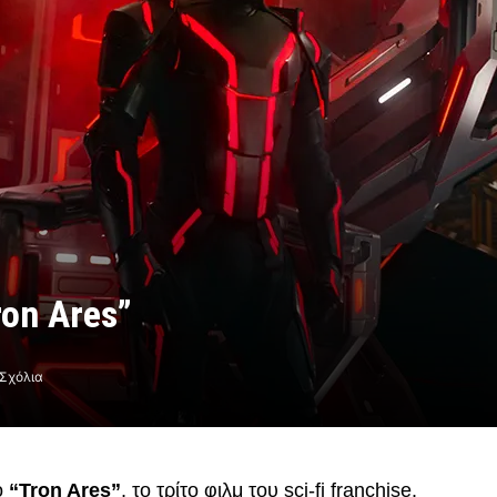
ron Ares”
Σχόλια
ο
“Tron Ares”
, το τρίτο φιλμ του sci-fi franchise.