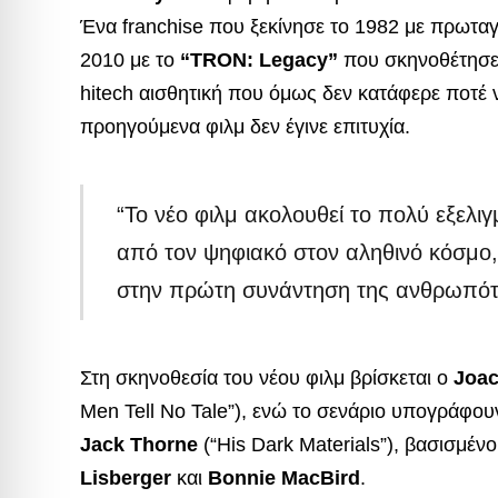
Ένα franchise που ξεκίνησε το 1982 με πρωτα
2010 με το
“TRON: Legacy”
που σκηνοθέτησ
hitech αισθητική που όμως δεν κατάφερε ποτέ 
προηγούμενα φιλμ δεν έγινε επιτυχία.
“Το νέο φιλμ ακολουθεί το πολύ εξελ
από τον ψηφιακό στον αληθινό κόσμο,
στην πρώτη συνάντηση της ανθρωπότη
Στη σκηνοθεσία του νέου φιλμ βρίσκεται ο
Joa
Men Tell No Tale”), ενώ το σενάριο υπογράφου
Jack Thorne
(“His Dark Materials”), βασισμέ
Lisberger
και
Bonnie MacBird
.