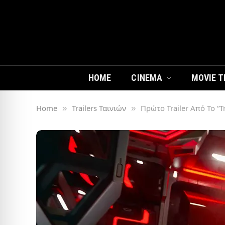
HOME
CINEMA
MOVIE T
Home
Trailers Ταινιών
Πρώτο Trailer Από Το “T
»
»