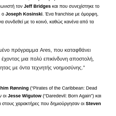
γωνιστή τον
Jeff Bridges
και που συνεχίστηκε το
ε ο
Joseph Kosinski
. Ένα franchise με όμορφη,
να συνδεθεί με το κοινό, καθώς κανένα από τα
ιγμένο πρόγραμμα Ares, που καταφθάνει
 έχοντας μια πολύ επικίνδυνη αποστολή,
τας με όντα τεχνητής νοημοσύνης.”
chim Rønning
(“Pirates of the Caribbean: Dead
ν οι
Jesse Wigutow
(“Daredevil: Born Again”) και
νοι στους χαρακτήρες που δημιούργησαν οι
Steven