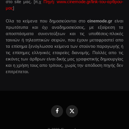
στο site μας. [π.χ
Πηγή: www.cinemode.gr/link-του-αρθρου-
μας
]
Ολα τα κείμενα που δημοσιεύονται στο
cinemode.gr
είναι
πρωτότυπα και όχι αναδημοσιεύσεις, με εξαίρεση τα
αποσπάσματα συνεντεύξεων και τις υποθέσεις-πλοκές
ταινιών ή τηλεοπτικών σειρών, που έχουν μεταφραστεί απο
τα επίσημα ξενόγλωσσα κείμενα των στούντιο παραγωγής ή
τις επίσημες ελληνικές εταιρείες διανομής. Πολλές απο τις
εικόνες των άρθρων είναι δικής μας γραφιστικής δημιουργίας
και η χρήση τους απο τρίτους, χωρίς την απόδοση πηγής δεν
επιτρέπεται.
Facebook
X
(Twitter)