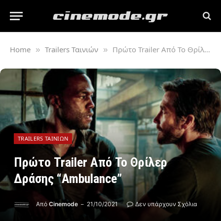
Home
Trailers Ταινιών
Πρώτο Trailer Από Το Θρίλερ Δράσης “Ambulance”
»
»
TRAILERS ΤΑΙΝΙΏΝ
Πρώτο Trailer Από Το Θρίλερ
Δράσης “Ambulance”
Από
Cinemode
21/10/2021
Δεν υπάρχουν Σχόλια