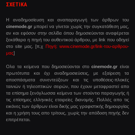
ΣΧΕΤΙΚΑ
Η αναδημοσίευση και αναπαραγωγή των άρθρων του
cinemode.gr
μπορεί να γίνεται χωρίς την συγκατάθεση μας,
αν και εφόσον στην σελίδα όπου δημοσιεύονται αναφέρεται
ξεκάθαρα η πηγή του αυθεντικού άρθρου, με link που οδηγεί
στο site μας. [π.χ
Πηγή: www.cinemode.gr/link-του-αρθρου-
μας
]
Ολα τα κείμενα που δημοσιεύονται στο
cinemode.gr
είναι
πρωτότυπα και όχι αναδημοσιεύσεις, με εξαίρεση τα
αποσπάσματα συνεντεύξεων και τις υποθέσεις-πλοκές
ταινιών ή τηλεοπτικών σειρών, που έχουν μεταφραστεί απο
τα επίσημα ξενόγλωσσα κείμενα των στούντιο παραγωγής ή
τις επίσημες ελληνικές εταιρείες διανομής. Πολλές απο τις
εικόνες των άρθρων είναι δικής μας γραφιστικής δημιουργίας
και η χρήση τους απο τρίτους, χωρίς την απόδοση πηγής δεν
επιτρέπεται.