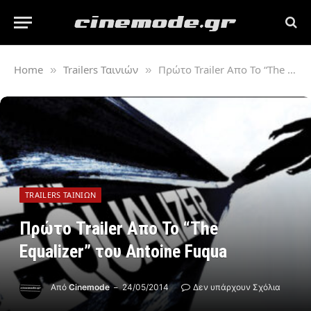
Home
Trailers Ταινιών
Πρώτο Trailer Απο Το “The Equalizer” του Antoine Fuqua
»
»
TRAILERS ΤΑΙΝΙΏΝ
Πρώτο Trailer Απο Το “The
Equalizer” του Antoine Fuqua
Από
Cinemode
24/05/2014
Δεν υπάρχουν Σχόλια