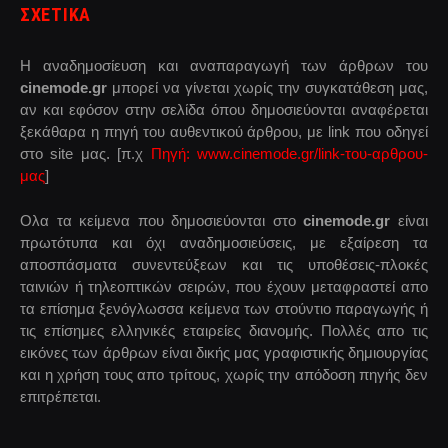
ΣΧΕΤΙΚΑ
Η αναδημοσίευση και αναπαραγωγή των άρθρων του
cinemode.gr
μπορεί να γίνεται χωρίς την συγκατάθεση μας,
αν και εφόσον στην σελίδα όπου δημοσιεύονται αναφέρεται
ξεκάθαρα η πηγή του αυθεντικού άρθρου, με link που οδηγεί
στο site μας. [π.χ
Πηγή: www.cinemode.gr/link-του-αρθρου-
μας
]
Ολα τα κείμενα που δημοσιεύονται στο
cinemode.gr
είναι
πρωτότυπα και όχι αναδημοσιεύσεις, με εξαίρεση τα
αποσπάσματα συνεντεύξεων και τις υποθέσεις-πλοκές
ταινιών ή τηλεοπτικών σειρών, που έχουν μεταφραστεί απο
τα επίσημα ξενόγλωσσα κείμενα των στούντιο παραγωγής ή
τις επίσημες ελληνικές εταιρείες διανομής. Πολλές απο τις
εικόνες των άρθρων είναι δικής μας γραφιστικής δημιουργίας
και η χρήση τους απο τρίτους, χωρίς την απόδοση πηγής δεν
επιτρέπεται.