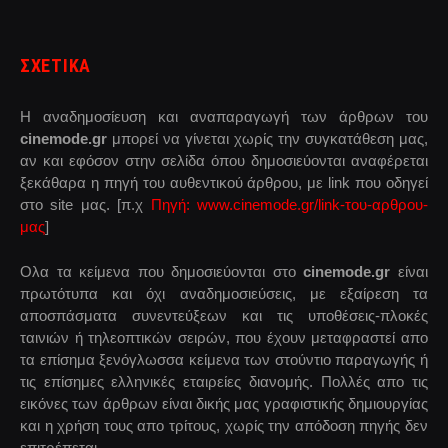
ΣΧΕΤΙΚΑ
Η αναδημοσίευση και αναπαραγωγή των άρθρων του
cinemode.gr
μπορεί να γίνεται χωρίς την συγκατάθεση μας,
αν και εφόσον στην σελίδα όπου δημοσιεύονται αναφέρεται
ξεκάθαρα η πηγή του αυθεντικού άρθρου, με link που οδηγεί
στο site μας. [π.χ
Πηγή: www.cinemode.gr/link-του-αρθρου-
μας
]
Ολα τα κείμενα που δημοσιεύονται στο
cinemode.gr
είναι
πρωτότυπα και όχι αναδημοσιεύσεις, με εξαίρεση τα
αποσπάσματα συνεντεύξεων και τις υποθέσεις-πλοκές
ταινιών ή τηλεοπτικών σειρών, που έχουν μεταφραστεί απο
τα επίσημα ξενόγλωσσα κείμενα των στούντιο παραγωγής ή
τις επίσημες ελληνικές εταιρείες διανομής. Πολλές απο τις
εικόνες των άρθρων είναι δικής μας γραφιστικής δημιουργίας
και η χρήση τους απο τρίτους, χωρίς την απόδοση πηγής δεν
επιτρέπεται.