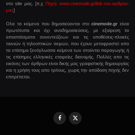
στο site μας. [π.χ
Πηγή: www.cinemode.gr/link-του-αρθρου-
μας
]
Ολα τα κείμενα που δημοσιεύονται στο
cinemode.gr
είναι
πρωτότυπα και όχι αναδημοσιεύσεις, με εξαίρεση τα
αποσπάσματα συνεντεύξεων και τις υποθέσεις-πλοκές
ταινιών ή τηλεοπτικών σειρών, που έχουν μεταφραστεί απο
τα επίσημα ξενόγλωσσα κείμενα των στούντιο παραγωγής ή
τις επίσημες ελληνικές εταιρείες διανομής. Πολλές απο τις
εικόνες των άρθρων είναι δικής μας γραφιστικής δημιουργίας
και η χρήση τους απο τρίτους, χωρίς την απόδοση πηγής δεν
επιτρέπεται.
Facebook
X
(Twitter)