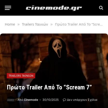
Home
Trailers Ταινιών
Πρώτο Trailer Από Το “Scream 7”
»
»
TRAILERS ΤΑΙΝΙΏΝ
Πρώτο Trailer Από Το “Scream 7”
Από
Cinemode
30/10/2025
Δεν υπάρχουν Σχόλια