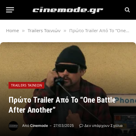
Home
Trailers Ταινιών
Πρώτο Trailer Από Το “One Battle After Another”
»
»
TRAILERS ΤΑΙΝΙΏΝ
Πρώτο Trailer Από Το “One Battle
After Another”
Από
Cinemode
27/03/2025
Δεν υπάρχουν Σχόλια