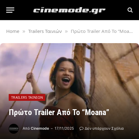
Home
Trailers Ταινιών
Πρώτο Trailer Από Το “Moana”
»
»
TRAILERS ΤΑΙΝΙΏΝ
Πρώτο Trailer Από Το “Moana”
Από
Cinemode
17/11/2025
Δεν υπάρχουν Σχόλια