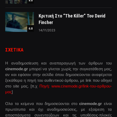
8.8
Κριτική Στο “The Killer” Του David
Fincher
6.8
14/11/2023
ΣΧΕΤΙΚΑ
Η αναδημοσίευση και αναπαραγωγή των άρθρων του
cinemode.gr
μπορεί να γίνεται χωρίς την συγκατάθεση μας,
αν και εφόσον στην σελίδα όπου δημοσιεύονται αναφέρεται
ξεκάθαρα η πηγή του αυθεντικού άρθρου, με link που οδηγεί
στο site μας. [π.χ
Πηγή: www.cinemode.gr/link-του-αρθρου-
μας
]
Ολα τα κείμενα που δημοσιεύονται στο
cinemode.gr
είναι
πρωτότυπα και όχι αναδημοσιεύσεις, με εξαίρεση τα
αποσπάσματα συνεντεύξεων και τις υποθέσεις-πλοκές