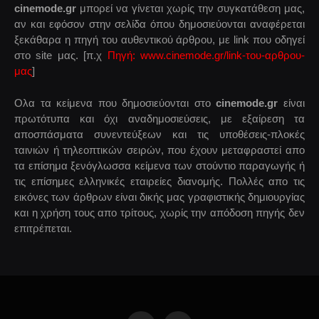
cinemode.gr
μπορεί να γίνεται χωρίς την συγκατάθεση μας,
αν και εφόσον στην σελίδα όπου δημοσιεύονται αναφέρεται
ξεκάθαρα η πηγή του αυθεντικού άρθρου, με link που οδηγεί
στο site μας. [π.χ
Πηγή: www.cinemode.gr/link-του-αρθρου-
μας
]
Ολα τα κείμενα που δημοσιεύονται στο
cinemode.gr
είναι
πρωτότυπα και όχι αναδημοσιεύσεις, με εξαίρεση τα
αποσπάσματα συνεντεύξεων και τις υποθέσεις-πλοκές
ταινιών ή τηλεοπτικών σειρών, που έχουν μεταφραστεί απο
τα επίσημα ξενόγλωσσα κείμενα των στούντιο παραγωγής ή
τις επίσημες ελληνικές εταιρείες διανομής. Πολλές απο τις
εικόνες των άρθρων είναι δικής μας γραφιστικής δημιουργίας
και η χρήση τους απο τρίτους, χωρίς την απόδοση πηγής δεν
επιτρέπεται.