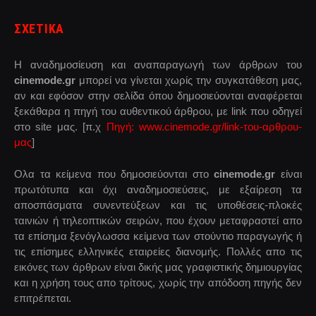
ΣΧΕΤΙΚΑ
Η αναδημοσίευση και αναπαραγωγή των άρθρων του
cinemode.gr
μπορεί να γίνεται χωρίς την συγκατάθεση μας,
αν και εφόσον στην σελίδα όπου δημοσιεύονται αναφέρεται
ξεκάθαρα η πηγή του αυθεντικού άρθρου, με link που οδηγεί
στο site μας. [π.χ
Πηγή: www.cinemode.gr/link-του-αρθρου-
μας
]
Ολα τα κείμενα που δημοσιεύονται στο
cinemode.gr
είναι
πρωτότυπα και όχι αναδημοσιεύσεις, με εξαίρεση τα
αποσπάσματα συνεντεύξεων και τις υποθέσεις-πλοκές
ταινιών ή τηλεοπτικών σειρών, που έχουν μεταφραστεί απο
τα επίσημα ξενόγλωσσα κείμενα των στούντιο παραγωγής ή
τις επίσημες ελληνικές εταιρείες διανομής. Πολλές απο τις
εικόνες των άρθρων είναι δικής μας γραφιστικής δημιουργίας
και η χρήση τους απο τρίτους, χωρίς την απόδοση πηγής δεν
επιτρέπεται.