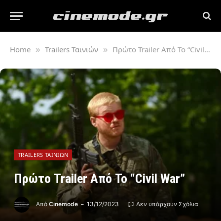
Home
Trailers Ταινιών
Πρώτο Trailer Από Το “Civil War”
»
»
TRAILERS ΤΑΙΝΙΏΝ
Πρώτο Trailer Από Το “Civil War”
Από
Cinemode
13/12/2023
Δεν υπάρχουν Σχόλια