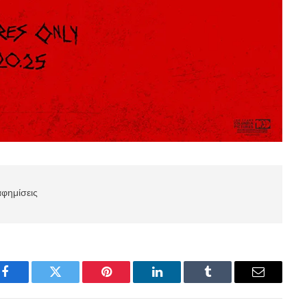
αφημίσεις
Facebook
Twitter
Pinterest
LinkedIn
Tumblr
Email