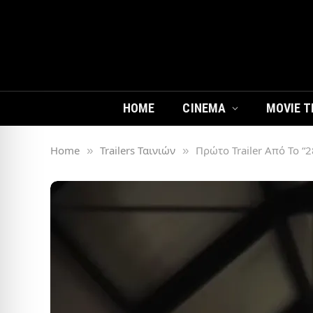
HOME
CINEMA
MOVIE T
Home
Trailers Ταινιών
Πρώτο Trailer Από Το “2
»
»