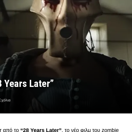
 Years Later”
Σχόλια
r από το
“28 Years Later”
, το νέο φιλμ του zombie