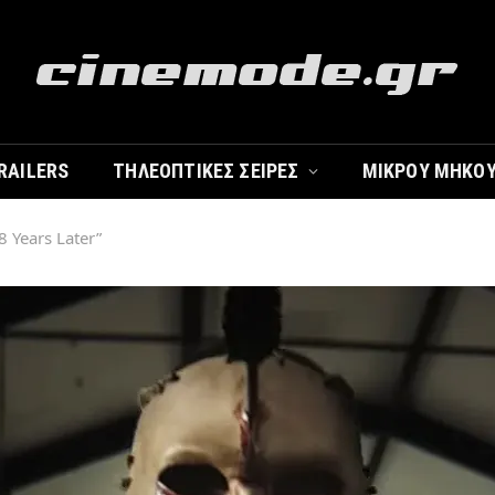
RAILERS
ΤΗΛΕΟΠΤΙΚΈΣ ΣΕΙΡΈΣ
ΜΙΚΡΟΎ ΜΉΚΟ
8 Years Later”