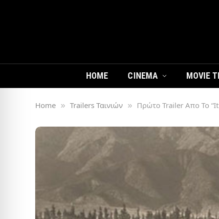
HOME
CINEMA
MOVIE T
Home
Trailers Ταινιών
Πρώτο Trailer Απο Το “I
»
»