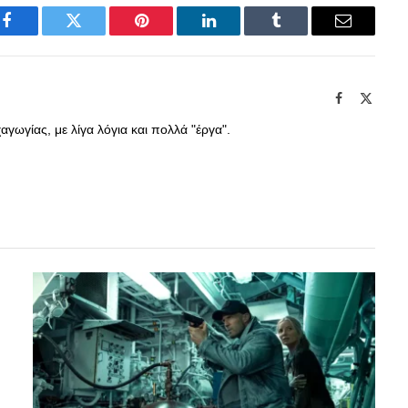
Facebook
Twitter
Pinterest
LinkedIn
Tumblr
Email
Facebook
X
(Twitte
γωγίας, με λίγα λόγια και πολλά "έργα".