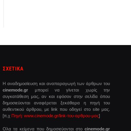
ΣΧΕΤΙΚΑ
Η αναδημοσίευση και αναπαραγωγή των άρθρων του
cinemode.gr
μπορεί να γίνεται χωρίς την
συγκατάθεση μας, αν και εφόσον στην σελίδα όπου
δημοσιεύονται αναφέρεται ξεκάθαρα η πηγή του
αυθεντικού άρθρου, με link που οδηγεί στο site μας.
[π.χ
Πηγή: www.cinemode.gr/link-του-αρθρου-μας
]
Ολα τα κείμενα που δημοσιεύονται στο
cinemode.gr