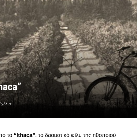
haca”
Σχόλια
απο το
“Ithaca”
, το δραματικό φίλμ της ηθοποιού