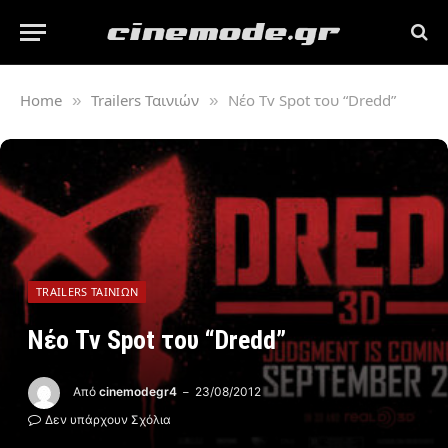
Home
Trailers Ταινιών
Νέο Tv Spot του “Dredd”
»
»
TRAILERS ΤΑΙΝΙΏΝ
Νέο Tv Spot του “Dredd”
Από
cinemodegr4
23/08/2012
Δεν υπάρχουν Σχόλια