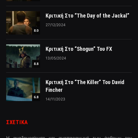
Κριτική Στο “The Day of the Jackal”
27/12/2024
8.0
Κριτική Στο “Shogun” Του FX
13/05/2024
8.8
Κριτική Στο “The Killer” Του David
Fincher
6.8
14/11/2023
ΣΧΕΤΙΚΑ
Η αναδημοσίευση και αναπαραγωγή των άρθρων του