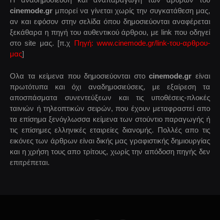
cinemode.gr
μπορεί να γίνεται χωρίς την συγκατάθεση μας,
αν και εφόσον στην σελίδα όπου δημοσιεύονται αναφέρεται
ξεκάθαρα η πηγή του αυθεντικού άρθρου, με link που οδηγεί
στο site μας. [π.χ
Πηγή: www.cinemode.gr/link-του-αρθρου-
μας
]
Ολα τα κείμενα που δημοσιεύονται στο
cinemode.gr
είναι
πρωτότυπα και όχι αναδημοσιεύσεις, με εξαίρεση τα
αποσπάσματα συνεντεύξεων και τις υποθέσεις-πλοκές
ταινιών ή τηλεοπτικών σειρών, που έχουν μεταφραστεί απο
τα επίσημα ξενόγλωσσα κείμενα των στούντιο παραγωγής ή
τις επίσημες ελληνικές εταιρείες διανομής. Πολλές απο τις
εικόνες των άρθρων είναι δικής μας γραφιστικής δημιουργίας
και η χρήση τους απο τρίτους, χωρίς την απόδοση πηγής δεν
επιτρέπεται.