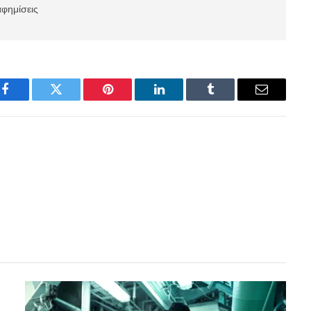
αφημίσεις
Facebook
Twitter
Pinterest
LinkedIn
Tumblr
Email