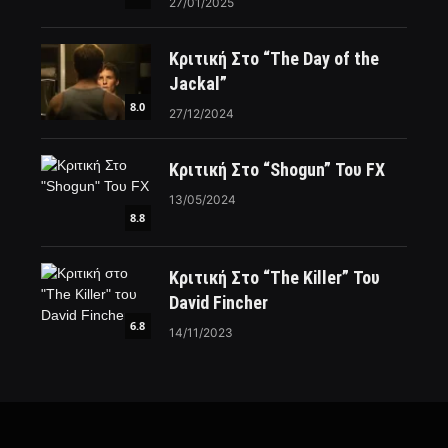
27/01/2025
Κριτική Στο “The Day of the
Jackal”
8.0
27/12/2024
Κριτική Στο “Shogun” Του FX
13/05/2024
8.8
Κριτική Στο “The Killer” Του
David Fincher
6.8
14/11/2023