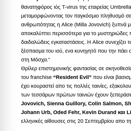
θανατηφόρος ιός T-virus της εταιρείας Umbrella
μεταμορφώνοντας τον παγκόσμιο πληθυσμό σε 
ανθρωπότητας η Alice (Milla Jovovich) ξυπνά μ
αποκαλύπτει περισσότερα για το μυστηριώδες π
δαιδαλώδεις εγκαταστάσεις. Η Alice συνεχίζει 
ξέσπασμα του ιού, ενα κυνηγητό που την πάει 
στη Μόσχα.”
Θρίλερ επιστημονικής φαντασίας σε σκηνοθεσί
του franchise
“Resident Evil”
που είναι βασισ
έχει κουραστεί απο τις πολλές ταινίες, εξακολο
των τεσσάρων πρώτων ταινιών έχουν ξεπεράσει
Jovovich, Sienna Guillory, Colin Salmon, S
Johann Urb, Oded Fehr, Kevin Durand και L
ελληνικές αίθουσες στις 20 Σεπτεμβρίου απο τ