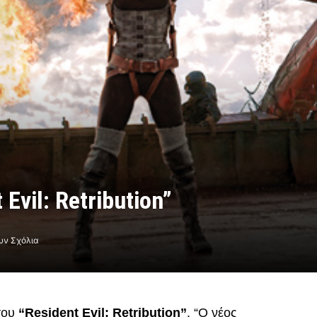
 Evil: Retribution”
υν Σχόλια
 του
“Resident Evil: Retribution”
. “Ο νέος