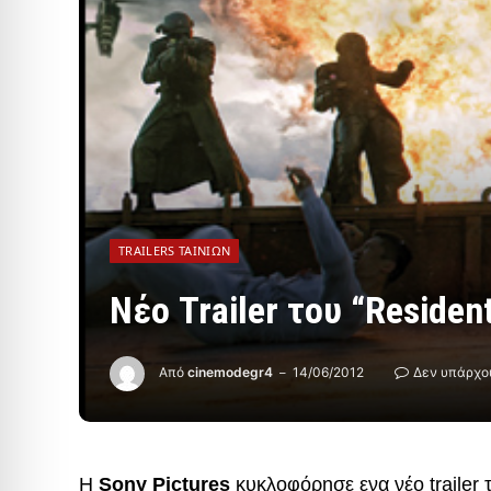
TRAILERS ΤΑΙΝΙΏΝ
Νέο Trailer του “Resident
Από
cinemodegr4
14/06/2012
Δεν υπάρχο
Η
Sony Pictures
κυκλοφόρησε ενα νέο trailer