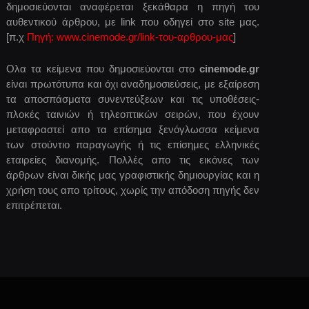
δημοσιεύονται αναφέρεται ξεκάθαρα η πηγή του
αυθεντικού άρθρου, με link που οδηγεί στο site μας.
[π.χ
Πηγή: www.cinemode.gr/link-του-αρθρου-μας
]
Ολα τα κείμενα που δημοσιεύονται στο
cinemode.gr
είναι πρωτότυπα και όχι αναδημοσιεύσεις, με εξαίρεση
τα αποσπάσματα συνεντεύξεων και τις υποθέσεις-
πλοκές ταινιών ή τηλεοπτικών σειρών, που έχουν
μεταφραστεί απο τα επίσημα ξενόγλωσσα κείμενα
των στούντιο παραγωγής ή τις επίσημες ελληνικές
εταιρείες διανομής. Πολλές απο τις εικόνες των
άρθρων είναι δικής μας γραφιστικής δημιουργίας και η
χρήση τους απο τρίτους, χωρίς την απόδοση πηγής δεν
επιτρέπεται.