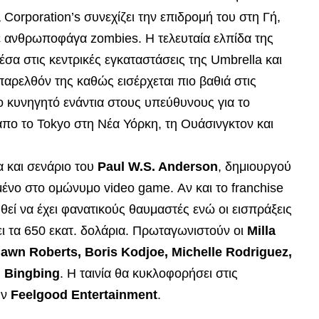
 Corporation’s συνεχίζει την επιδρομή του
στη Γή,
ανθρωποφάγα zombies. Η τελευταία ελπίδα της
έσα στις κεντρικές εγκαταστάσεις της Umbrella και
αρελθόν της καθώς εισέρχεται πιο βαθιά στις
το κυνηγητό ενάντια στους υπεύθυνους για το
απο το Tokyo στη Νέα Υόρκη, τη Ουάσινγκτον και
α και σενάριο του
Paul W.S. Anderson
, δημιουργού
μένο στο ομώνυμο video game. Αν και το franchise
υθεί να έχει φανατικούς θαυμαστές ενώ οι εισπράξεις
 τα 650 εκατ. δολάρια. Πρωταγωνιστούν οι
Milla
hawn Roberts, Boris Kodjoe, Michelle Rodriguez,
i Bingbing
. Η ταινία θα κυκλοφορήσει στις
ην
Feelgood Entertainment
.