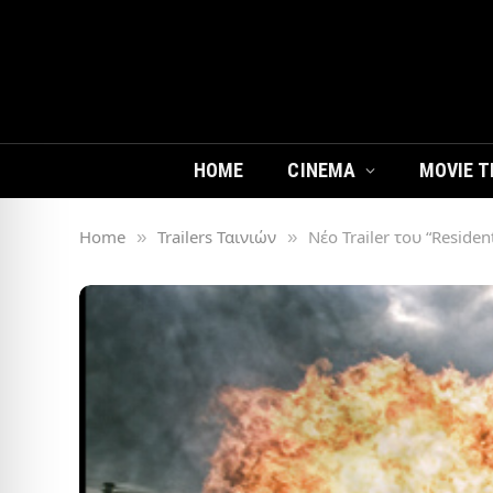
HOME
CINEMA
MOVIE T
Home
Trailers Ταινιών
Νέο Trailer του “Resident
»
»