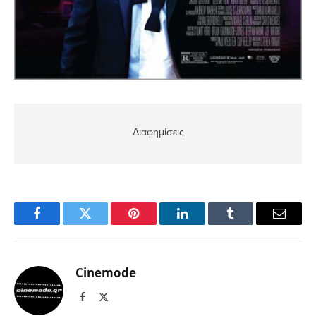
Διαφημίσεις
Facebook
Twitter
Pinterest
LinkedIn
Tumblr
Email
Cinemode
Facebook
X
(Twitter)