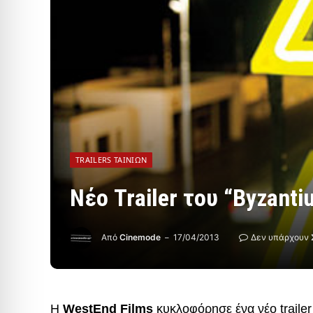
TRAILERS ΤΑΙΝΙΏΝ
Νέο Trailer του “Byzanti
Από
Cinemode
17/04/2013
Δεν υπάρχουν 
Η
WestEnd Films
κυκλοφόρησε ένα νέο trailer