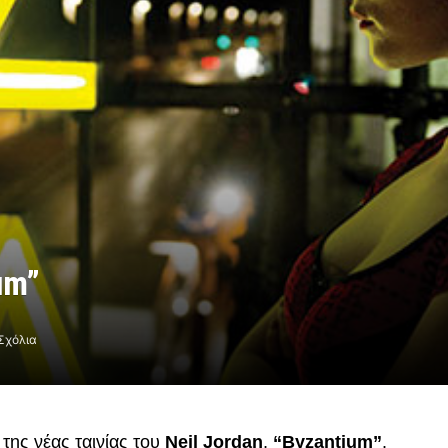
um”
Σχόλια
 της νέας ταινίας του
Neil Jordan
,
“Byzantium”
.