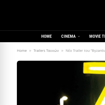
HOME
CINEMA
MOVIE T
Home
Trailers Ταινιών
Νέο Trailer του “Byzant
»
»