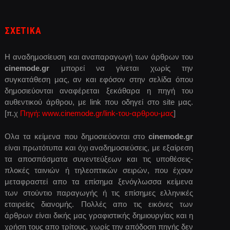
ΣΧΕΤΙΚΑ
Η αναδημοσίευση και αναπαραγωγή των άρθρων του
cinemode.gr
μπορεί να γίνεται χωρίς την
συγκατάθεση μας, αν και εφόσον στην σελίδα όπου
δημοσιεύονται αναφέρεται ξεκάθαρα η πηγή του
αυθεντικού άρθρου, με link που οδηγεί στο site μας.
[π.χ
Πηγή: www.cinemode.gr/link-του-αρθρου-μας
]
Ολα τα κείμενα που δημοσιεύονται στο
cinemode.gr
είναι πρωτότυπα και όχι αναδημοσιεύσεις, με εξαίρεση
τα αποσπάσματα συνεντεύξεων και τις υποθέσεις-
πλοκές ταινιών ή τηλεοπτικών σειρών, που έχουν
μεταφραστεί απο τα επίσημα ξενόγλωσσα κείμενα
των στούντιο παραγωγής ή τις επίσημες ελληνικές
εταιρείες διανομής. Πολλές απο τις εικόνες των
άρθρων είναι δικής μας γραφιστικής δημιουργίας και η
χρήση τους απο τρίτους, χωρίς την απόδοση πηγής δεν