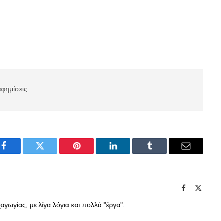
αφημίσεις
Facebook
Twitter
Pinterest
LinkedIn
Tumblr
Email
Facebook
X
(Twitte
γωγίας, με λίγα λόγια και πολλά "έργα".