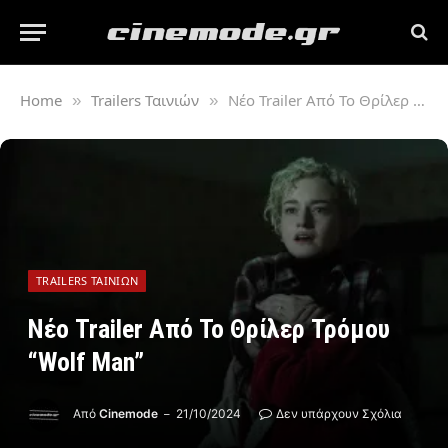
Home
Trailers Ταινιών
Νέο Trailer Από Το Θρίλερ Τρόμου “Wolf Man”
»
»
TRAILERS ΤΑΙΝΙΏΝ
Νέο Trailer Από Το Θρίλερ Τρόμου
“Wolf Man”
Από
Cinemode
21/10/2024
Δεν υπάρχουν Σχόλια