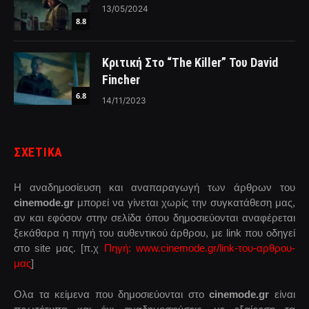
13/05/2024
8.8
Κριτική Στο “The Killer” Του David
Fincher
6.8
14/11/2023
ΣΧΕΤΙΚΑ
Η αναδημοσίευση και αναπαραγωγή των άρθρων του
cinemode.gr
μπορεί να γίνεται χωρίς την συγκατάθεση μας,
αν και εφόσον στην σελίδα όπου δημοσιεύονται αναφέρεται
ξεκάθαρα η πηγή του αυθεντικού άρθρου, με link που οδηγεί
στο site μας. [π.χ
Πηγή: www.cinemode.gr/link-του-αρθρου-
μας
]
Ολα τα κείμενα που δημοσιεύονται στο
cinemode.gr
είναι