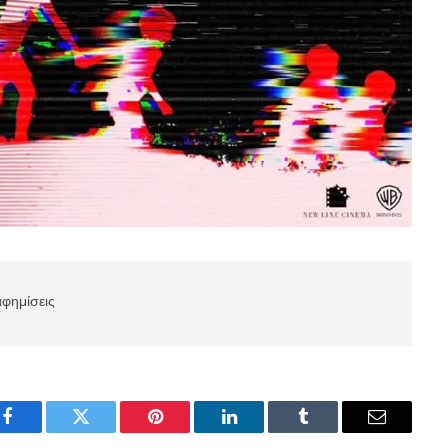
αφημίσεις
Facebook
Twitter
Pinterest
LinkedIn
Tumblr
Email