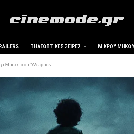
RAILERS
ΤΗΛΕΟΠΤΙΚΈΣ ΣΕΙΡΈΣ
ΜΙΚΡΟΎ ΜΉΚΟ
λερ Μυστηρίου “Weapons”