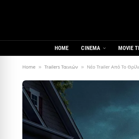
HOME
CINEMA
MOVIE T
Home
Trailers Ταινιών
Νέο Trailer Από Το Θρί
»
»