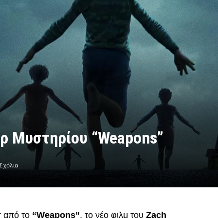
λερ Μυστηρίου “Weapons”
Σχόλια
r από το
“Weapons”
, το νέο φιλμ του
Zach