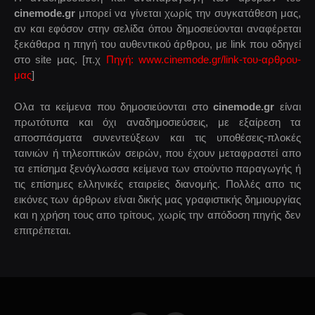
cinemode.gr
μπορεί να γίνεται χωρίς την συγκατάθεση μας,
αν και εφόσον στην σελίδα όπου δημοσιεύονται αναφέρεται
ξεκάθαρα η πηγή του αυθεντικού άρθρου, με link που οδηγεί
στο site μας. [π.χ
Πηγή: www.cinemode.gr/link-του-αρθρου-
μας
]
Ολα τα κείμενα που δημοσιεύονται στο
cinemode.gr
είναι
πρωτότυπα και όχι αναδημοσιεύσεις, με εξαίρεση τα
αποσπάσματα συνεντεύξεων και τις υποθέσεις-πλοκές
ταινιών ή τηλεοπτικών σειρών, που έχουν μεταφραστεί απο
τα επίσημα ξενόγλωσσα κείμενα των στούντιο παραγωγής ή
τις επίσημες ελληνικές εταιρείες διανομής. Πολλές απο τις
εικόνες των άρθρων είναι δικής μας γραφιστικής δημιουργίας
και η χρήση τους απο τρίτους, χωρίς την απόδοση πηγής δεν
επιτρέπεται.