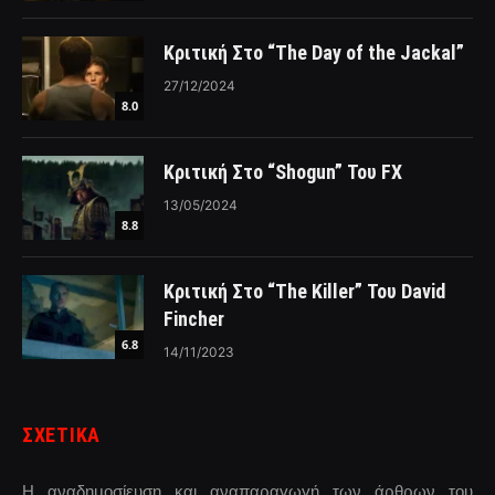
Κριτική Στο “The Day of the Jackal”
27/12/2024
8.0
Κριτική Στο “Shogun” Του FX
13/05/2024
8.8
Κριτική Στο “The Killer” Του David
Fincher
6.8
14/11/2023
ΣΧΕΤΙΚΑ
Η αναδημοσίευση και αναπαραγωγή των άρθρων του