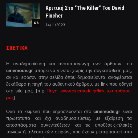
Κριτική Στο “The Killer” Του David
Fincher
6.8
14/11/2023
ΣΧΕΤΙΚΑ
Η αναδημοσίευση και αναπαραγωγή των άρθρων του
cinemode.gr
μπορεί να γίνεται χωρίς την συγκατάθεση μας,
αν και εφόσον στην σελίδα όπου δημοσιεύονται αναφέρεται
ξεκάθαρα η πηγή του αυθεντικού άρθρου, με link που οδηγεί
στο site μας. [π.χ
Πηγή: www.cinemode.gr/link-του-αρθρου-
μας
]
Ολα τα κείμενα που δημοσιεύονται στο
cinemode.gr
είναι
πρωτότυπα και όχι αναδημοσιεύσεις, με εξαίρεση τα
αποσπάσματα συνεντεύξεων και τις υποθέσεις-πλοκές
ταινιών ή τηλεοπτικών σειρών, που έχουν μεταφραστεί απο