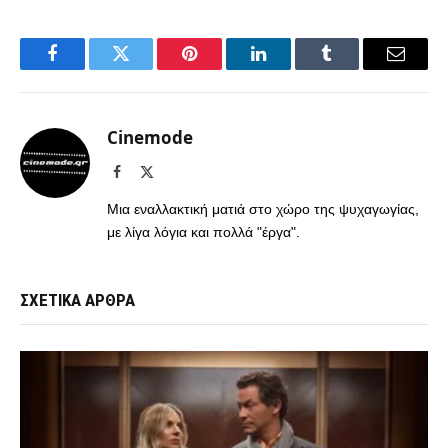
Facebook
Twitter
Pinterest
LinkedIn
Tumblr
Email
Cinemode
Facebook
X
(Twitter)
Μια εναλλακτική ματιά στο χώρο της ψυχαγωγίας,
με λίγα λόγια και πολλά "έργα".
ΣΧΕΤΙΚΑ ΑΡΘΡΑ