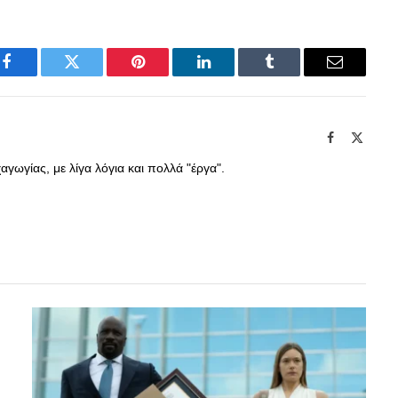
Facebook
Twitter
Pinterest
LinkedIn
Tumblr
Email
Facebook
X
(Twitte
γωγίας, με λίγα λόγια και πολλά "έργα".