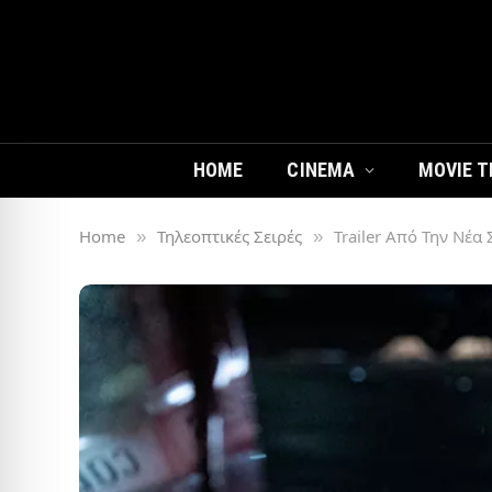
HOME
CINEMA
MOVIE T
Home
Τηλεοπτικές Σειρές
Trailer Από Την Νέα 
»
»