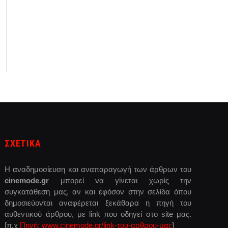
ΣΧΕΤΙΚΑ
Η αναδημοσίευση και αναπαραγωγή των άρθρων του
cinemode.gr
μπορεί να γίνεται χωρίς την
συγκατάθεση μας, αν και εφόσον στην σελίδα όπου
δημοσιεύονται αναφέρεται ξεκάθαρα η πηγή του
αυθεντικού άρθρου, με link που οδηγεί στο site μας.
[π.χ
Πηγή: www.cinemode.gr/link-του-αρθρου-μας
]