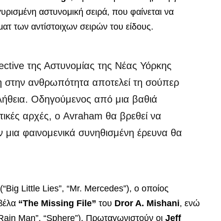
ογυρισμένη αστυνομική σειρά, που φαίνεται να
ματ των αντίστοιχων σειρών του είδους.
tective της Αστυνομίας της Νέας Υόρκης
η στην ανθρωπότητα αποτελεί τη σούπερ
λήθεια. Οδηγούμενος από μια βαθιά
τικές αρχές, ο Avraham θα βρεθεί να
ν μια φαινομενικά συνηθισμένη έρευνα θα
(“Big Little Lies”, “Mr. Mercedes”), ο οποίος
υβέλα
“The Missing File”
του
Dror A. Mishani
, ενώ
Rain Man”, “Sphere”). Πρωταγωνιστούν οι
Jeff