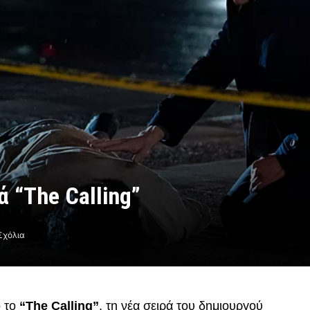
ά “The Calling”
Σχόλια
ό το
“The Calling”
, τη νέα σειρά του δημιουργού