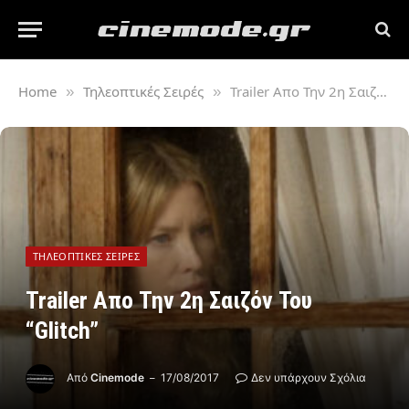
Home
Τηλεοπτικές Σειρές
Trailer Απο Την 2η Σαιζόν Του “Glitch”
»
»
ΤΗΛΕΟΠΤΙΚΈΣ ΣΕΙΡΈΣ
Trailer Απο Την 2η Σαιζόν Του
“Glitch”
Από
Cinemode
17/08/2017
Δεν υπάρχουν Σχόλια