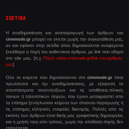
ΣΧΕΤΙΚΑ
Η αναδημοσίευση και αναπαραγωγή των άρθρων του
cinemode.gr
μπορεί να γίνεται χωρίς την συγκατάθεση μας,
αν και εφόσον στην σελίδα όπου δημοσιεύονται αναφέρεται
ξεκάθαρα η πηγή του αυθεντικού άρθρου, με link που οδηγεί
στο site μας. [π.χ
Πηγή: www.cinemode.gr/link-του-αρθρου-
μας
]
Ολα τα κείμενα που δημοσιεύονται στο
cinemode.gr
είναι
πρωτότυπα και όχι αναδημοσιεύσεις, με εξαίρεση τα
αποσπάσματα συνεντεύξεων και τις υποθέσεις-πλοκές
ταινιών ή τηλεοπτικών σειρών, που έχουν μεταφραστεί απο
τα επίσημα ξενόγλωσσα κείμενα των στούντιο παραγωγής ή
τις επίσημες ελληνικές εταιρείες διανομής. Πολλές απο τις
εικόνες των άρθρων είναι δικής μας γραφιστικής δημιουργίας
και η χρήση τους απο τρίτους, χωρίς την απόδοση πηγής δεν
επιτρέπεται.