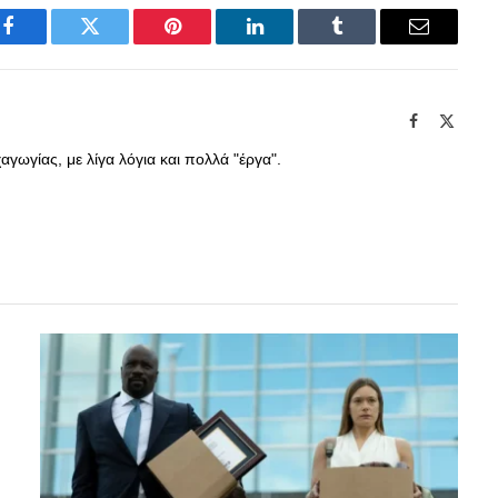
Facebook
Twitter
Pinterest
LinkedIn
Tumblr
Email
Facebook
X
(Twitte
γωγίας, με λίγα λόγια και πολλά "έργα".