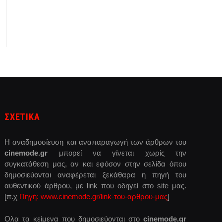
ΣΧΕΤΙΚΑ
Η αναδημοσίευση και αναπαραγωγή των άρθρων του
cinemode.gr
μπορεί να γίνεται χωρίς την
συγκατάθεση μας, αν και εφόσον στην σελίδα όπου
δημοσιεύονται αναφέρεται ξεκάθαρα η πηγή του
αυθεντικού άρθρου, με link που οδηγεί στο site μας.
[π.χ
Πηγή: www.cinemode.gr/link-του-αρθρου-μας
]
Ολα τα κείμενα που δημοσιεύονται στο
cinemode.gr