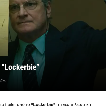
 “Lockerbie”
χόλια
ο trailer από το
“Lockerbie”
, τη νέα τηλεοπτική