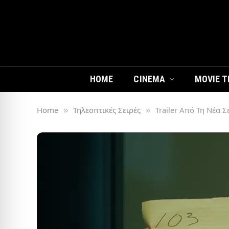
HOME
CINEMA
MOVIE T
Home
Τηλεοπτικές Σειρές
Trailer Από Τη Νέα Σ
»
»