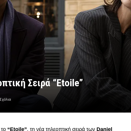
πτική Σειρά “Etoile”
Σχόλια
 το
“Etoile”
, τη νέα τηλεοπτική σειρά των
Daniel