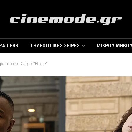
RAILERS
ΤΗΛΕΟΠΤΙΚΈΣ ΣΕΙΡΈΣ
ΜΙΚΡΟΎ ΜΉΚΟ
ηλεοπτική Σειρά “Etoile”