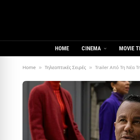
HOME
CINEMA
MOVIE T
Home
Τηλεοπτικές Σειρές
Trailer Από Τη Νέα Τ
»
»