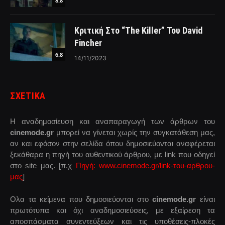
8.8
Κριτική Στο “The Killer” Του David
Fincher
6.8
14/11/2023
ΣΧΕΤΙΚΑ
Η αναδημοσίευση και αναπαραγωγή των άρθρων του
cinemode.gr
μπορεί να γίνεται χωρίς την συγκατάθεση μας,
αν και εφόσον στην σελίδα όπου δημοσιεύονται αναφέρεται
ξεκάθαρα η πηγή του αυθεντικού άρθρου, με link που οδηγεί
στο site μας. [π.χ
Πηγή: www.cinemode.gr/link-του-αρθρου-
μας
]
Ολα τα κείμενα που δημοσιεύονται στο
cinemode.gr
είναι
πρωτότυπα και όχι αναδημοσιεύσεις, με εξαίρεση τα
αποσπάσματα συνεντεύξεων και τις υποθέσεις-πλοκές