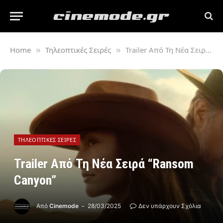
Home
Τηλεοπτικές Σειρές
Trailer Από Τη Νέα Σειρά “Ransom Canyon”
»
»
ΤΗΛΕΟΠΤΙΚΈΣ ΣΕΙΡΈΣ
Trailer Από Τη Νέα Σειρά “Ransom
Canyon”
Από
Cinemode
28/03/2025
Δεν υπάρχουν Σχόλια