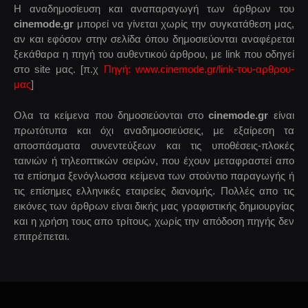
Η αναδημοσίευση και αναπαραγωγή των άρθρων του
cinemode.gr
μπορεί να γίνεται χωρίς την συγκατάθεση μας,
αν και εφόσον στην σελίδα όπου δημοσιεύονται αναφέρεται
ξεκάθαρα η πηγή του αυθεντικού άρθρου, με link που οδηγεί
στο site μας. [π.χ
Πηγή: www.cinemode.gr/link-του-αρθρου-
μας
]
Ολα τα κείμενα που δημοσιεύονται στο
cinemode.gr
είναι
πρωτότυπα και όχι αναδημοσιεύσεις, με εξαίρεση τα
αποσπάσματα συνεντεύξεων και τις υποθέσεις-πλοκές
ταινιών ή τηλεοπτικών σειρών, που έχουν μεταφραστεί απο
τα επίσημα ξενόγλωσσα κείμενα των στούντιο παραγωγής ή
τις επίσημες ελληνικές εταιρείες διανομής. Πολλές απο τις
εικόνες των άρθρων είναι δικής μας γραφιστικής δημιουργίας
και η χρήση τους απο τρίτους, χωρίς την απόδοση πηγής δεν
επιτρέπεται.