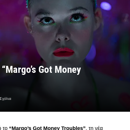
ά “Margo’s Got Money
Σχόλια
ό το
“Margo’s Got Money Troubles”
, τη νέα