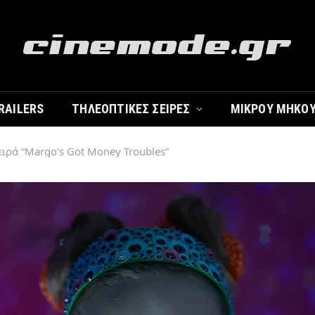
RAILERS
ΤΗΛΕΟΠΤΙΚΈΣ ΣΕΙΡΈΣ
ΜΙΚΡΟΎ ΜΉΚΟ
Σειρά “Margo’s Got Money Troubles”