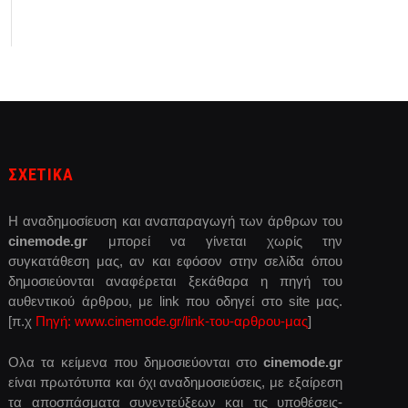
ΣΧΕΤΙΚΑ
Η αναδημοσίευση και αναπαραγωγή των άρθρων του
cinemode.gr
μπορεί να γίνεται χωρίς την
συγκατάθεση μας, αν και εφόσον στην σελίδα όπου
δημοσιεύονται αναφέρεται ξεκάθαρα η πηγή του
αυθεντικού άρθρου, με link που οδηγεί στο site μας.
[π.χ
Πηγή: www.cinemode.gr/link-του-αρθρου-μας
]
Ολα τα κείμενα που δημοσιεύονται στο
cinemode.gr
είναι πρωτότυπα και όχι αναδημοσιεύσεις, με εξαίρεση
τα αποσπάσματα συνεντεύξεων και τις υποθέσεις-