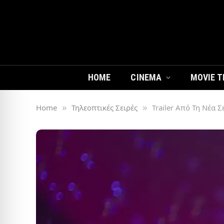
HOME
CINEMA
MOVIE T
Home
Τηλεοπτικές Σειρές
Trailer Από Τη Νέα 
»
»