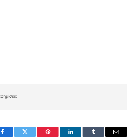
αφημίσεις
Facebook
Twitter
Pinterest
LinkedIn
Tumblr
Email