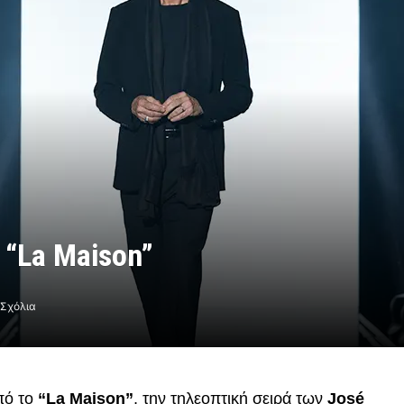
 “La Maison”
 Σχόλια
πό το
“La Maison”
, την τηλεοπτική σειρά των
José