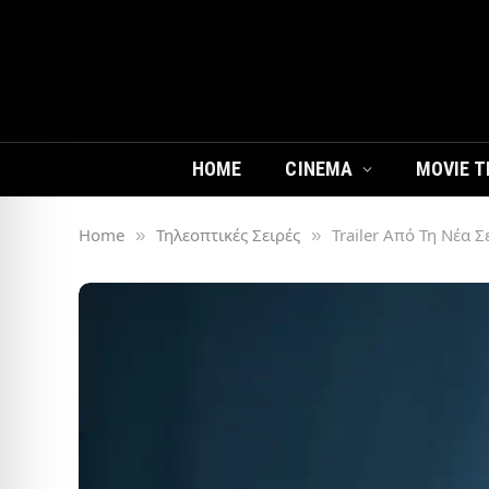
HOME
CINEMA
MOVIE T
Home
Τηλεοπτικές Σειρές
Trailer Από Τη Νέα Σ
»
»