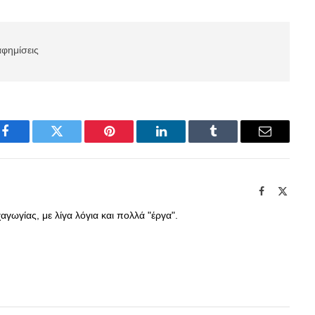
αφημίσεις
Facebook
Twitter
Pinterest
LinkedIn
Tumblr
Email
Facebook
X
(Twitte
γωγίας, με λίγα λόγια και πολλά "έργα".