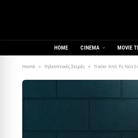
HOME
CINEMA
MOVIE T
Home
Τηλεοπτικές Σειρές
Trailer Από Τη Νέα Σ
»
»