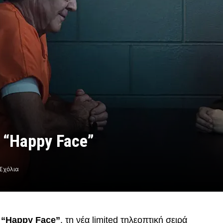
ά “Happy Face”
Σχόλια
ο
“Happy Face”
, τη νέα limited τηλεοπτική σειρά