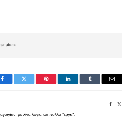
αφημίσεις
Facebook
Twitter
Pinterest
LinkedIn
Tumblr
Email
Facebook
X
(Twitte
γωγίας, με λίγα λόγια και πολλά "έργα".