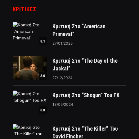
ΚΡΙΤΙΚΈΣ
Κριτική Στο “American
Primeval”
8.1
27/01/2025
Κριτική Στο “The Day of the
Jackal”
8.0
27/12/2024
Κριτική Στο “Shogun” Του FX
13/05/2024
8.8
Κριτική Στο “The Killer” Του
David Fincher