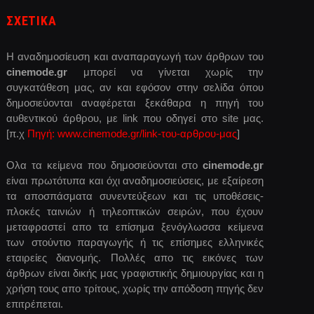
ΣΧΕΤΙΚΑ
Η αναδημοσίευση και αναπαραγωγή των άρθρων του
cinemode.gr
μπορεί να γίνεται χωρίς την
συγκατάθεση μας, αν και εφόσον στην σελίδα όπου
δημοσιεύονται αναφέρεται ξεκάθαρα η πηγή του
αυθεντικού άρθρου, με link που οδηγεί στο site μας.
[π.χ
Πηγή: www.cinemode.gr/link-του-αρθρου-μας
]
Ολα τα κείμενα που δημοσιεύονται στο
cinemode.gr
είναι πρωτότυπα και όχι αναδημοσιεύσεις, με εξαίρεση
τα αποσπάσματα συνεντεύξεων και τις υποθέσεις-
πλοκές ταινιών ή τηλεοπτικών σειρών, που έχουν
μεταφραστεί απο τα επίσημα ξενόγλωσσα κείμενα
των στούντιο παραγωγής ή τις επίσημες ελληνικές
εταιρείες διανομής. Πολλές απο τις εικόνες των
άρθρων είναι δικής μας γραφιστικής δημιουργίας και η
χρήση τους απο τρίτους, χωρίς την απόδοση πηγής δεν
επιτρέπεται.