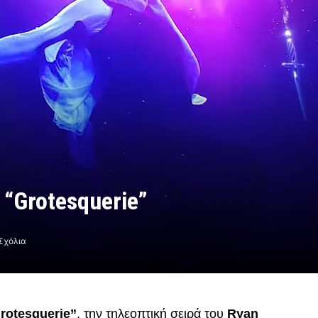
 “Grotesquerie”
Σχόλια
rotesquerie”
, την τηλεοπτική σειρά του
Ryan