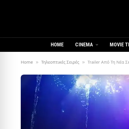
HOME
CINEMA
MOVIE T
Home
Τηλεοπτικές Σειρές
Trailer Από Τη Νέα Σ
»
»