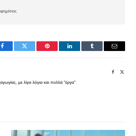
αφημίσεις
Facebook
Twitter
Pinterest
LinkedIn
Tumblr
Email
Facebook
X
(Twitte
γωγίας, με λίγα λόγια και πολλά "έργα".