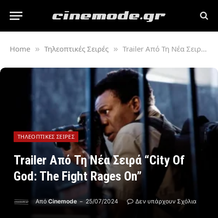
Home
Τηλεοπτικές Σειρές
Trailer Από Τη Νέα Σειρά “City Of God: The Fight Rages On”
»
»
ΤΗΛΕΟΠΤΙΚΈΣ ΣΕΙΡΈΣ
Trailer Από Τη Νέα Σειρά “City Of
God: The Fight Rages On”
Από
Cinemode
25/07/2024
Δεν υπάρχουν Σχόλια