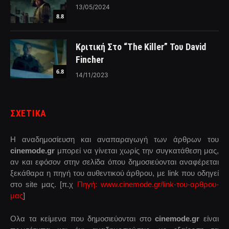
13/05/2024
8.8
Κριτική Στο “The Killer” Του David
Fincher
6.8
14/11/2023
ΣΧΕΤΙΚΑ
Η αναδημοσίευση και αναπαραγωγή των άρθρων του
cinemode.gr
μπορεί να γίνεται χωρίς την συγκατάθεση μας,
αν και εφόσον στην σελίδα όπου δημοσιεύονται αναφέρεται
ξεκάθαρα η πηγή του αυθεντικού άρθρου, με link που οδηγεί
στο site μας. [π.χ
Πηγή: www.cinemode.gr/link-του-αρθρου-
μας
]
Ολα τα κείμενα που δημοσιεύονται στο
cinemode.gr
είναι