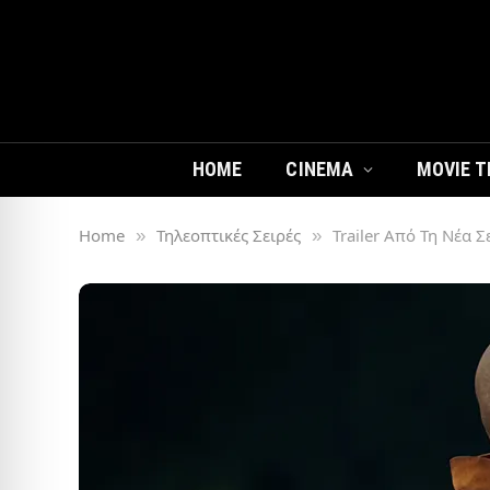
HOME
CINEMA
MOVIE T
Home
Τηλεοπτικές Σειρές
Trailer Από Τη Νέα Σ
»
»