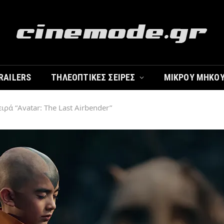
RAILERS
ΤΗΛΕΟΠΤΙΚΈΣ ΣΕΙΡΈΣ
ΜΙΚΡΟΎ ΜΉΚΟ
ειρά “Avatar: The Last Airbender”