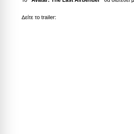
Το
“Avatar: The Last Airbender”
θα διατεθεί 
Δείτε το trailer: