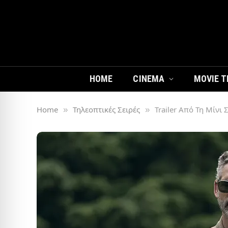
HOME
CINEMA
MOVIE T
Home
Τηλεοπτικές Σειρές
Trailer Από Τη Μίνι
»
»