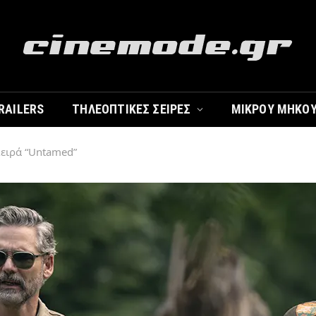
RAILERS
ΤΗΛΕΟΠΤΙΚΈΣ ΣΕΙΡΈΣ
ΜΙΚΡΟΎ ΜΉΚΟ
 Σειρά “Untamed”