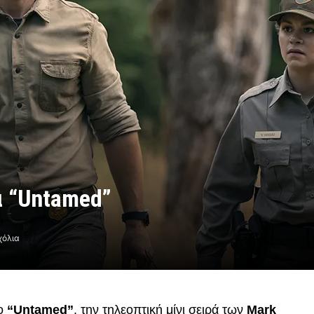
ά “Untamed”
χόλια
το
“Untamed”
, την τηλεοπτική μίνι σειρά των
Mark