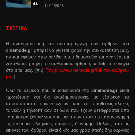
6.8
14/11/2023
ΣΧΕΤΙΚΑ
Η αναδημοσίευση και αναπαραγωγή των άρθρων του
cinemode.gr
μπορεί να γίνεται χωρίς την συγκατάθεση μας,
αν και εφόσον στην σελίδα όπου δημοσιεύονται αναφέρεται
ξεκάθαρα η πηγή του αυθεντικού άρθρου, με link που οδηγεί
στο site μας. [π.χ
Πηγή: www.cinemode.gr/link-του-αρθρου-
μας
]
Ολα τα κείμενα που δημοσιεύονται στο
cinemode.gr
είναι
πρωτότυπα και όχι αναδημοσιεύσεις, με εξαίρεση τα
αποσπάσματα συνεντεύξεων και τις υποθέσεις-πλοκές
ταινιών ή τηλεοπτικών σειρών, που έχουν μεταφραστεί απο
τα επίσημα ξενόγλωσσα κείμενα των στούντιο παραγωγής ή
τις επίσημες ελληνικές εταιρείες διανομής. Πολλές απο τις
εικόνες των άρθρων είναι δικής μας γραφιστικής δημιουργίας