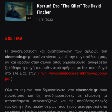
Κριτική Στο “The Killer” Του David
Fincher
6.8
14/11/2023
ΣΧΕΤΙΚΑ
Η αναδημοσίευση και αναπαραγωγή των άρθρων του
cinemode.gr
μπορεί να γίνεται χωρίς την συγκατάθεση μας,
αν και εφόσον στην σελίδα όπου δημοσιεύονται αναφέρεται
ξεκάθαρα η πηγή του αυθεντικού άρθρου, με link που οδηγεί
στο site μας. [π.χ
Πηγή: www.cinemode.gr/link-του-αρθρου-
μας
]
Ολα τα κείμενα που δημοσιεύονται στο
cinemode.gr
είναι
πρωτότυπα και όχι αναδημοσιεύσεις, με εξαίρεση τα
αποσπάσματα συνεντεύξεων και τις υποθέσεις-πλοκές
ταινιών ή τηλεοπτικών σειρών, που έχουν μεταφραστεί απο
τα επίσημα ξενόγλωσσα κείμενα των στούντιο παραγωγής ή