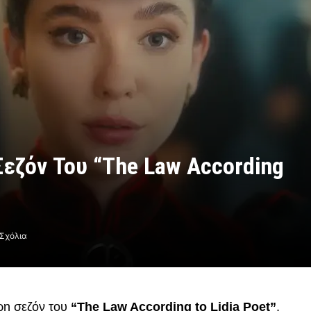
Σεζόν Του “The Law According
Σχόλια
ερη σεζόν του
“The Law According to Lidia Poet”
,