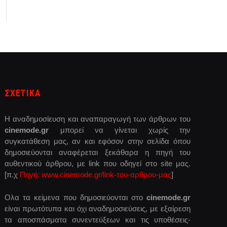
ΣΧΕΤΙΚΑ
Η αναδημοσίευση και αναπαραγωγή των άρθρων του
cinemode.gr
μπορεί να γίνεται χωρίς την
συγκατάθεση μας, αν και εφόσον στην σελίδα όπου
δημοσιεύονται αναφέρεται ξεκάθαρα η πηγή του
αυθεντικού άρθρου, με link που οδηγεί στο site μας.
[π.χ
Πηγή: www.cinemode.gr/link-του-αρθρου-μας
]
Ολα τα κείμενα που δημοσιεύονται στο
cinemode.gr
είναι πρωτότυπα και όχι αναδημοσιεύσεις, με εξαίρεση
τα αποσπάσματα συνεντεύξεων και τις υποθέσεις-