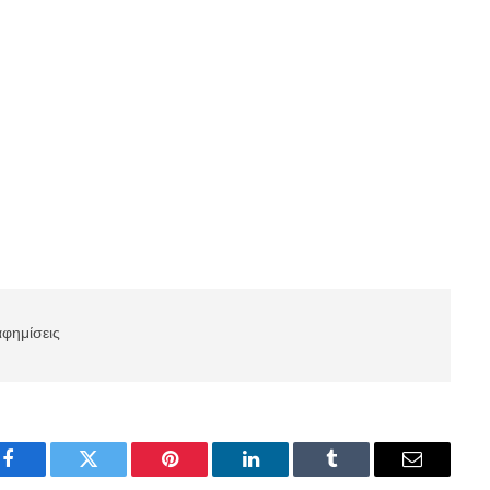
αφημίσεις
Facebook
Twitter
Pinterest
LinkedIn
Tumblr
Email