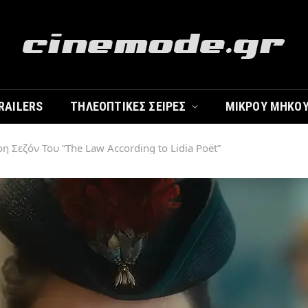
RAILERS
ΤΗΛΕΟΠΤΙΚΈΣ ΣΕΙΡΈΣ
ΜΙΚΡΟΎ ΜΉΚΟ
ρη Σεζόν Του “The Law According to Lidia Poët”