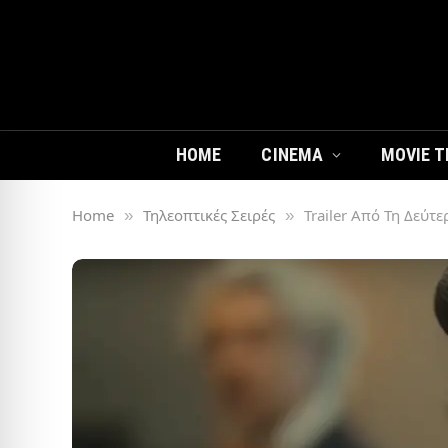
HOME
CINEMA
MOVIE T
Home
Τηλεοπτικές Σειρές
Trailer Από Τη Δεύτε
»
»