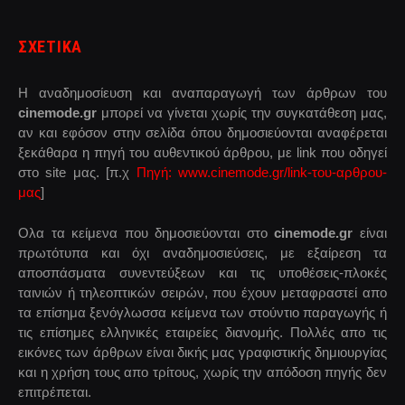
ΣΧΕΤΙΚΑ
Η αναδημοσίευση και αναπαραγωγή των άρθρων του
cinemode.gr
μπορεί να γίνεται χωρίς την συγκατάθεση μας,
αν και εφόσον στην σελίδα όπου δημοσιεύονται αναφέρεται
ξεκάθαρα η πηγή του αυθεντικού άρθρου, με link που οδηγεί
στο site μας. [π.χ
Πηγή: www.cinemode.gr/link-του-αρθρου-
μας
]
Ολα τα κείμενα που δημοσιεύονται στο
cinemode.gr
είναι
πρωτότυπα και όχι αναδημοσιεύσεις, με εξαίρεση τα
αποσπάσματα συνεντεύξεων και τις υποθέσεις-πλοκές
ταινιών ή τηλεοπτικών σειρών, που έχουν μεταφραστεί απο
τα επίσημα ξενόγλωσσα κείμενα των στούντιο παραγωγής ή
τις επίσημες ελληνικές εταιρείες διανομής. Πολλές απο τις
εικόνες των άρθρων είναι δικής μας γραφιστικής δημιουργίας
και η χρήση τους απο τρίτους, χωρίς την απόδοση πηγής δεν
επιτρέπεται.