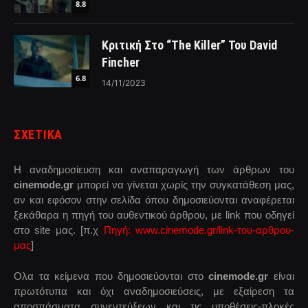
8.8
Κριτική Στο “The Killer” Του David
Fincher
6.8
14/11/2023
ΣΧΕΤΙΚΑ
Η αναδημοσίευση και αναπαραγωγή των άρθρων του
cinemode.gr
μπορεί να γίνεται χωρίς την συγκατάθεση μας,
αν και εφόσον στην σελίδα όπου δημοσιεύονται αναφέρεται
ξεκάθαρα η πηγή του αυθεντικού άρθρου, με link που οδηγεί
στο site μας. [π.χ
Πηγή: www.cinemode.gr/link-του-αρθρου-
μας
]
Ολα τα κείμενα που δημοσιεύονται στο
cinemode.gr
είναι
πρωτότυπα και όχι αναδημοσιεύσεις, με εξαίρεση τα
αποσπάσματα συνεντεύξεων και τις υποθέσεις-πλοκές