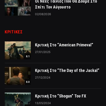
Οι Νέες Ταινίες Που Θα Δούμε Στο
Σπίτι Τον Αύγουστο
02/08/2026
ΚΡΙΤΙΚΈΣ
Κριτική Στο “American Primeval”
27/01/2025
8.1
Κριτική Στο “The Day of the Jackal”
27/12/2024
8.0
Κριτική Στο “Shogun” Του FX
13/05/2024