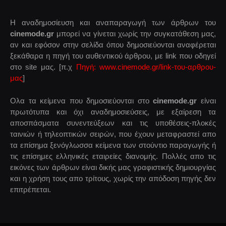
Η αναδημοσίευση και αναπαραγωγή των άρθρων του
cinemode.gr
μπορεί να γίνεται χωρίς την συγκατάθεση μας,
αν και εφόσον στην σελίδα όπου δημοσιεύονται αναφέρεται
ξεκάθαρα η πηγή του αυθεντικού άρθρου, με link που οδηγεί
στο site μας. [π.χ
Πηγή: www.cinemode.gr/link-του-αρθρου-
μας
]
Ολα τα κείμενα που δημοσιεύονται στο
cinemode.gr
είναι
πρωτότυπα και όχι αναδημοσιεύσεις, με εξαίρεση τα
αποσπάσματα συνεντεύξεων και τις υποθέσεις-πλοκές
ταινιών ή τηλεοπτικών σειρών, που έχουν μεταφραστεί απο
τα επίσημα ξενόγλωσσα κείμενα των στούντιο παραγωγής ή
τις επίσημες ελληνικές εταιρείες διανομής. Πολλές απο τις
εικόνες των άρθρων είναι δικής μας γραφιστικής δημιουργίας
και η χρήση τους απο τρίτους, χωρίς την απόδοση πηγής δεν
επιτρέπεται.