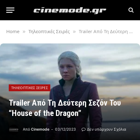
Home
Τηλεοπτικές Σειρές
Trailer Από Τη Δεύτερη Σεζόν Του “House of the Dragon”
»
»
ΤΗΛΕΟΠΤΙΚΈΣ ΣΕΙΡΈΣ
Trailer Από Τη Δεύτερη Σεζόν Του
“House of the Dragon”
Από
Cinemode
03/12/2023
Δεν υπάρχουν Σχόλια