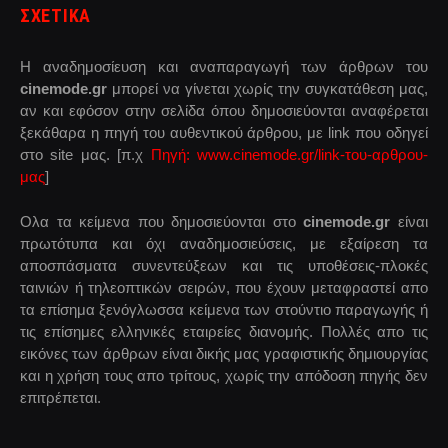
ΣΧΕΤΙΚΑ
Η αναδημοσίευση και αναπαραγωγή των άρθρων του
cinemode.gr
μπορεί να γίνεται χωρίς την συγκατάθεση μας,
αν και εφόσον στην σελίδα όπου δημοσιεύονται αναφέρεται
ξεκάθαρα η πηγή του αυθεντικού άρθρου, με link που οδηγεί
στο site μας. [π.χ
Πηγή: www.cinemode.gr/link-του-αρθρου-
μας
]
Ολα τα κείμενα που δημοσιεύονται στο
cinemode.gr
είναι
πρωτότυπα και όχι αναδημοσιεύσεις, με εξαίρεση τα
αποσπάσματα συνεντεύξεων και τις υποθέσεις-πλοκές
ταινιών ή τηλεοπτικών σειρών, που έχουν μεταφραστεί απο
τα επίσημα ξενόγλωσσα κείμενα των στούντιο παραγωγής ή
τις επίσημες ελληνικές εταιρείες διανομής. Πολλές απο τις
εικόνες των άρθρων είναι δικής μας γραφιστικής δημιουργίας
και η χρήση τους απο τρίτους, χωρίς την απόδοση πηγής δεν
επιτρέπεται.