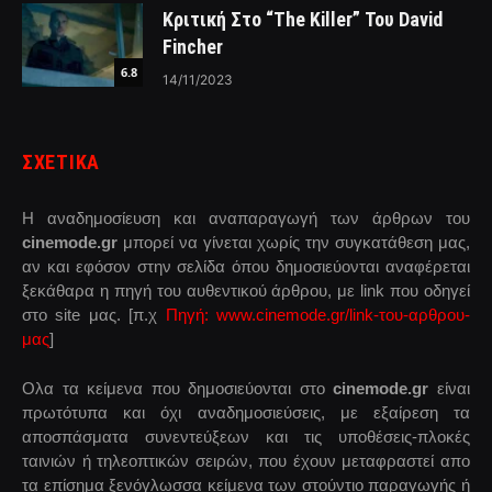
Κριτική Στο “The Killer” Του David
Fincher
6.8
14/11/2023
ΣΧΕΤΙΚΑ
Η αναδημοσίευση και αναπαραγωγή των άρθρων του
cinemode.gr
μπορεί να γίνεται χωρίς την συγκατάθεση μας,
αν και εφόσον στην σελίδα όπου δημοσιεύονται αναφέρεται
ξεκάθαρα η πηγή του αυθεντικού άρθρου, με link που οδηγεί
στο site μας. [π.χ
Πηγή: www.cinemode.gr/link-του-αρθρου-
μας
]
Ολα τα κείμενα που δημοσιεύονται στο
cinemode.gr
είναι
πρωτότυπα και όχι αναδημοσιεύσεις, με εξαίρεση τα
αποσπάσματα συνεντεύξεων και τις υποθέσεις-πλοκές
ταινιών ή τηλεοπτικών σειρών, που έχουν μεταφραστεί απο
τα επίσημα ξενόγλωσσα κείμενα των στούντιο παραγωγής ή