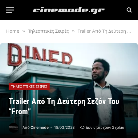
Home
Τηλεοπτικές Σειρές
Trailer Από Τη Δεύτερη Σεζόν Του “From”
»
»
ΤΗΛΕΟΠΤΙΚΈΣ ΣΕΙΡΈΣ
Trailer Από Τη Δεύτερη Σεζόν Του
“From”
Από
Cinemode
18/03/2023
Δεν υπάρχουν Σχόλια