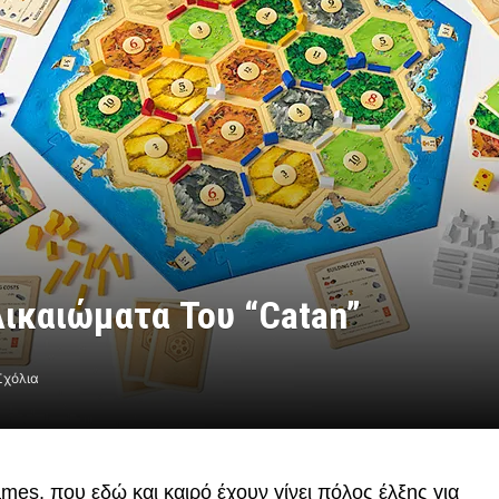
Δικαιώματα Του “Catan”
Σχόλια
mes, που εδώ και καιρό έχουν γίνει πόλος έλξης για