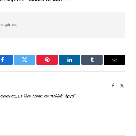
αφημίσεις
Facebook
Twitter
Pinterest
LinkedIn
Tumblr
Email
Facebook
X
(Twitte
γωγίας, με λίγα λόγια και πολλά "έργα".