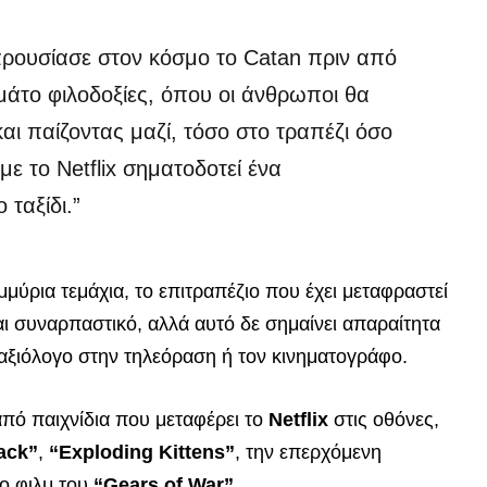
αρουσίασε στον κόσμο το Catan πριν από
μάτο φιλοδοξίες, όπου οι άνθρωποι θα
αι παίζοντας μαζί, τόσο στο τραπέζι όσο
ε το Netflix σηματοδοτεί ένα
 ταξίδι.”
μύρια τεμάχια, το επιτραπέζιο που έχει μεταφραστεί
αι συναρπαστικό, αλλά αυτό δε σημαίνει απαραίτητα
 αξιόλογο στην τηλεόραση ή τον κινηματογράφο.
από παιχνίδια που μεταφέρει το
Netflix
στις οθόνες,
ack”
,
“Exploding Kittens”
, την επερχόμενη
το φιλμ του
“Gears of War”
…