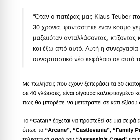
“Όταν ο πατέρας μας Klaus Teuber π
30 χρόνια, φαντάστηκε έναν κόσμο γε
μαζευόταν ανταλλάσοντας, κτίζοντας κ
και έξω από αυτό. Αυτή η συνεργασία μ
συναρπαστικό νέο κεφάλαιο σε αυτό το
Με πωλήσεις που έχουν ξεπεράσει τα 30 εκατομ
σε 40 γλώσσες, είναι σίγουρα καλοφτιαγμένο κ
πως θα μπορέσει να μετατραπεί σε κάτι εξίσου
Το
“Catan”
έρχεται να προστεθεί σε μια σειρά 
όπως τα
“Arcane”
,
“Castlevania”
,
“Family P
τηλεοπτική σειρά του
“Assassin’s Creed
” και 