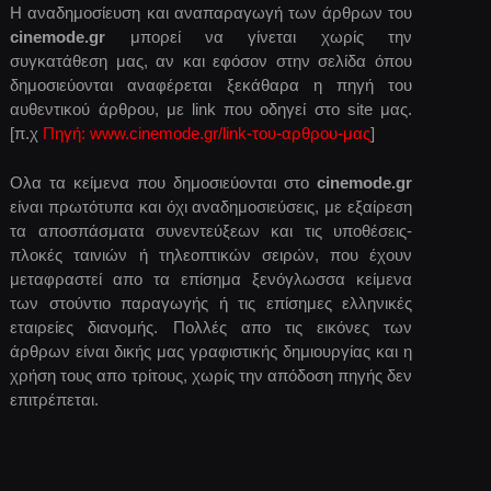
Η αναδημοσίευση και αναπαραγωγή των άρθρων του
cinemode.gr
μπορεί να γίνεται χωρίς την
συγκατάθεση μας, αν και εφόσον στην σελίδα όπου
δημοσιεύονται αναφέρεται ξεκάθαρα η πηγή του
αυθεντικού άρθρου, με link που οδηγεί στο site μας.
[π.χ
Πηγή: www.cinemode.gr/link-του-αρθρου-μας
]
Ολα τα κείμενα που δημοσιεύονται στο
cinemode.gr
είναι πρωτότυπα και όχι αναδημοσιεύσεις, με εξαίρεση
τα αποσπάσματα συνεντεύξεων και τις υποθέσεις-
πλοκές ταινιών ή τηλεοπτικών σειρών, που έχουν
μεταφραστεί απο τα επίσημα ξενόγλωσσα κείμενα
των στούντιο παραγωγής ή τις επίσημες ελληνικές
εταιρείες διανομής. Πολλές απο τις εικόνες των
άρθρων είναι δικής μας γραφιστικής δημιουργίας και η
χρήση τους απο τρίτους, χωρίς την απόδοση πηγής δεν
επιτρέπεται.