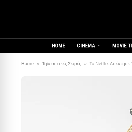
HOME
CINEMA
MOVIE T
Home
Τηλεοπτικές Σειρές
Το Netflix Απέκτησε 
»
»