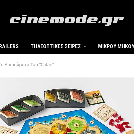
RAILERS
ΤΗΛΕΟΠΤΙΚΈΣ ΣΕΙΡΈΣ
ΜΙΚΡΟΎ ΜΉΚΟ
Τα Δικαιώματα Του “Catan”