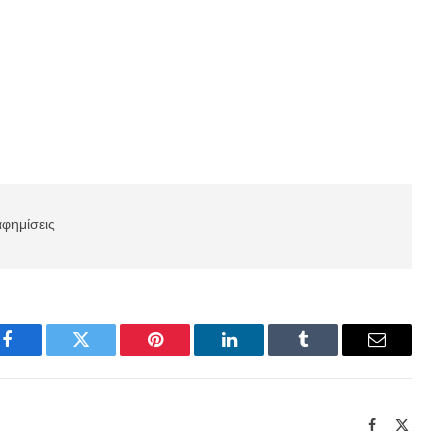
αφημίσεις
Facebook
Twitter
Pinterest
LinkedIn
Tumblr
Email
Facebook
X
(Twitte