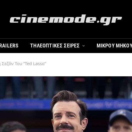
RAILERS
ΤΗΛΕΟΠΤΙΚΈΣ ΣΕΙΡΈΣ
ΜΙΚΡΟΎ ΜΉΚΟ
 Σεζόν Του “Ted Lasso”