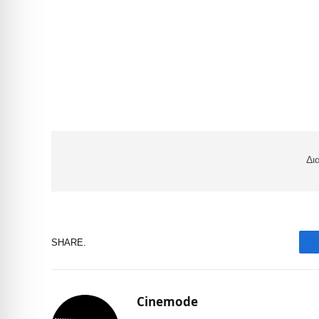
Δι
SHARE.
Cinemode