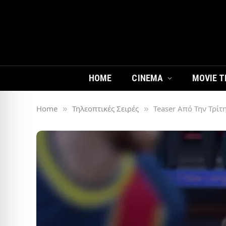
HOME
CINEMA
MOVIE T
Home
Τηλεοπτικές Σειρές
Teaser Από Την Τρίτη
»
»