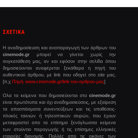
ΣΧΕΤΙΚΑ
Η αναδημοσίευση και αναπαραγωγή των άρθρων του
cinemode.gr
μπορεί να γίνεται χωρίς την
συγκατάθεση μας, αν και εφόσον στην σελίδα όπου
δημοσιεύονται αναφέρεται ξεκάθαρα η πηγή του
αυθεντικού άρθρου, με link που οδηγεί στο site μας.
[π.χ
Πηγή: www.cinemode.gr/link-του-αρθρου-μας
]
Ολα τα κείμενα που δημοσιεύονται στο
cinemode.gr
είναι πρωτότυπα και όχι αναδημοσιεύσεις, με εξαίρεση
τα αποσπάσματα συνεντεύξεων και τις υποθέσεις-
πλοκές ταινιών ή τηλεοπτικών σειρών, που έχουν
μεταφραστεί απο τα επίσημα ξενόγλωσσα κείμενα
των στούντιο παραγωγής ή τις επίσημες ελληνικές
εταιρείες διανομής. Πολλές απο τις εικόνες των