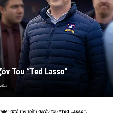
ζόν Του “Ted Lasso”
χόλια
iler από την τρίτη σεζόν του
“Ted Lasso”
.